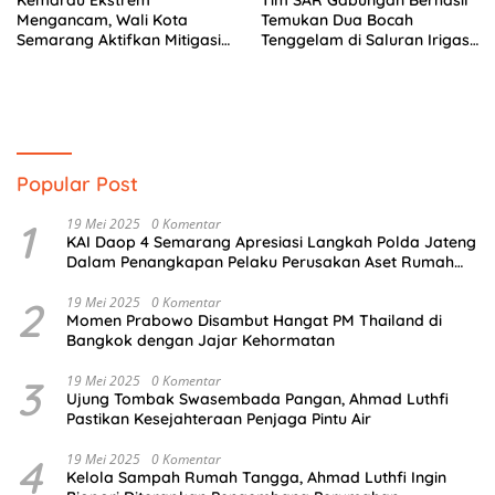
Kemarau Ekstrem
Tim SAR Gabungan Berhasil
Mengancam, Wali Kota
Temukan Dua Bocah
Semarang Aktifkan Mitigasi
Tenggelam di Saluran Irigasi
di Seluruh Wilayah
Banjarnegara
Popular Post
1
19 Mei 2025
0 Komentar
KAI Daop 4 Semarang Apresiasi Langkah Polda Jateng
Dalam Penangkapan Pelaku Perusakan Aset Rumah
Perusahaan
2
19 Mei 2025
0 Komentar
Momen Prabowo Disambut Hangat PM Thailand di
Bangkok dengan Jajar Kehormatan
3
19 Mei 2025
0 Komentar
Ujung Tombak Swasembada Pangan, Ahmad Luthfi
Pastikan Kesejahteraan Penjaga Pintu Air
4
19 Mei 2025
0 Komentar
Kelola Sampah Rumah Tangga, Ahmad Luthfi Ingin