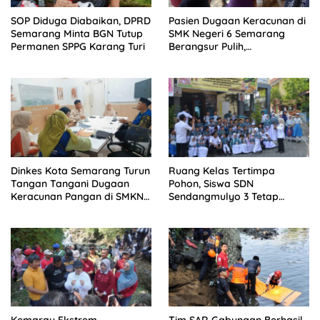
SOP Diduga Diabaikan, DPRD
Pasien Dugaan Keracunan di
Semarang Minta BGN Tutup
SMK Negeri 6 Semarang
Permanen SPPG Karang Turi
Berangsur Pulih,
Pengawasan Tetap
Diperketat
Dinkes Kota Semarang Turun
Ruang Kelas Tertimpa
Tangan Tangani Dugaan
Pohon, Siswa SDN
Keracunan Pangan di SMKN
Sendangmulyo 3 Tetap
6
Belajar dengan Sistem Shift