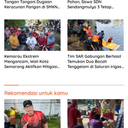
Tangan Tangani Dugaan
Pohon, Siswa SDN
Keracunan Pangan di SMKN
Sendangmulyo 3 Tetap
6
Belajar dengan Sistem Shift
Kemarau Ekstrem
Tim SAR Gabungan Berhasil
Mengancam, Wali Kota
Temukan Dua Bocah
Semarang Aktifkan Mitigasi
Tenggelam di Saluran Irigasi
di Seluruh Wilayah
Banjarnegara
Rekomendasi untuk kamu