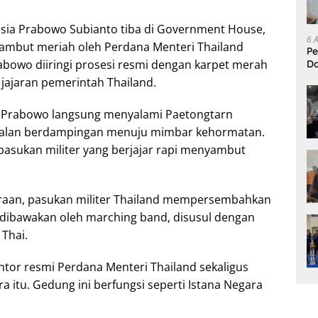
sia Prabowo Subianto tiba di Government House,
6 
sambut meriah oleh Perdana Menteri Thailand
Pe
abowo diiringi prosesi resmi dengan karpet merah
D
L
ajaran pemerintah Thailand.
, Prabowo langsung menyalami Paetongtarn
jalan berdampingan menuju mimbar kehormatan.
sukan militer yang berjajar rapi menyambut
raan, pasukan militer Thailand mempersembahkan
dibawakan oleh marching band, disusul dengan
 Thai.
or resmi Perdana Menteri Thailand sekaligus
 itu. Gedung ini berfungsi seperti Istana Negara