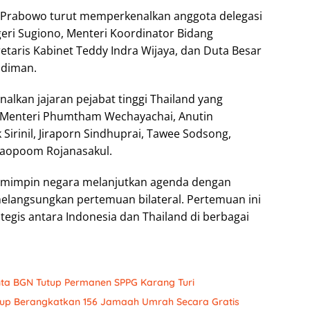
 Prabowo turut memperkenalkan anggota delegasi
geri Sugiono, Menteri Koordinator Bidang
etaris Kabinet Teddy Indra Wijaya, dan Duta Besar
udiman.
lkan jajaran pejabat tinggi Thailand yang
 Menteri Phumtham Wechayachai, Anutin
 Sirinil, Jiraporn Sindhuprai, Tawee Sodsong,
Paopoom Rojanasakul.
emimpin negara melanjutkan agenda dengan
angsungkan pertemuan bilateral. Pertemuan ini
egis antara Indonesia dan Thailand di berbagai
ta BGN Tutup Permanen SPPG Karang Turi
oup Berangkatkan 156 Jamaah Umrah Secara Gratis