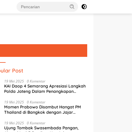
ular Post
19 Mei 2025
0 Komentar
KAI Daop 4 Semarang Apresiasi Langkah
Polda Jateng Dalam Penangkapan
Pelaku Perusakan Aset Rumah
Perusahaan
19 Mei 2025
0 Komentar
Momen Prabowo Disambut Hangat PM
Thailand di Bangkok dengan Jajar
Kehormatan
19 Mei 2025
0 Komentar
Ujung Tombak Swasembada Pangan,