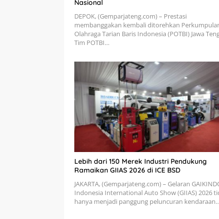
Nasional
DEPOK, (Gemparjateng.com) – Prestasi
membanggakan kembali ditorehkan Perkumpula
Olahraga Tarian Baris Indonesia (POTBI) Jawa Ten
Tim POTBI…
Lebih dari 150 Merek Industri Pendukung
Ramaikan GIIAS 2026 di ICE BSD
JAKARTA, (Gemparjateng.com) – Gelaran GAIKIND
Indonesia International Auto Show (GIIAS) 2026 t
hanya menjadi panggung peluncuran kendaraan