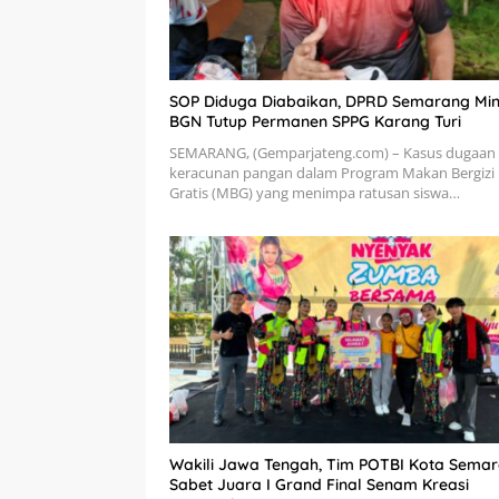
SOP Diduga Diabaikan, DPRD Semarang Min
BGN Tutup Permanen SPPG Karang Turi
SEMARANG, (Gemparjateng.com) – Kasus dugaan
keracunan pangan dalam Program Makan Bergizi
Gratis (MBG) yang menimpa ratusan siswa…
Wakili Jawa Tengah, Tim POTBI Kota Sema
Sabet Juara I Grand Final Senam Kreasi