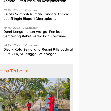
Ahmad Luthfi Pastikan Kesejahteraan
Penjaga Pintu Air
19 Mei 2025
0 Komentar
Kelola Sampah Rumah Tangga, Ahmad
Luthfi Ingin Biopori Diterapkan
Pengembang Perumahan
19 Mei 2025
0 Komentar
Demi Kenyamanan Warga, Pemkot
Semarang Kebut Perbaikan Kontainer
Truk Sampah
20 Mei 2025
0 Komentar
Disdik Kota Semarang Resmi Rilis Jadwal
SPMB TK, SD hingga SMP Negeri
erita Terbaru