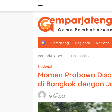
Langsung
ke
konten
H
Semarang
Regional
Nasional
o
m
Beranda
Berita
Nasional
e
Nasional
Momen Prabowo Disa
di Bangkok dengan J
Gempar
19 Mei 2025