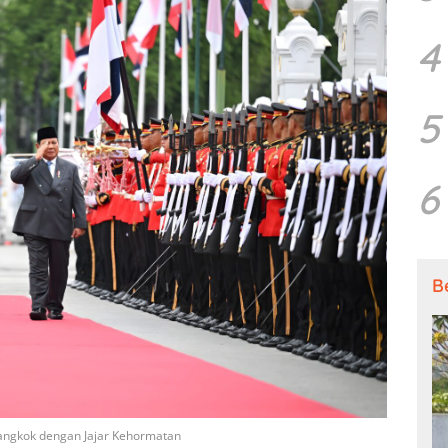
4
5
6
B
ngkok dengan Jajar Kehormatan