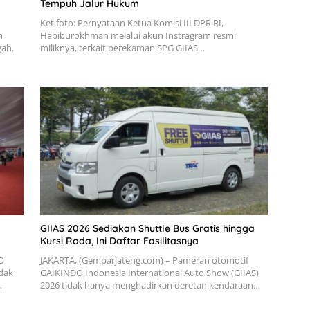
Tempuh Jalur Hukum
Ket.foto: Pernyataan Ketua Komisi III DPR RI,
n
Habiburokhman melalui akun Instragram resmi
gah.
miliknya, terkait perekaman SPG GIIAS…
GIIAS 2026 Sediakan Shuttle Bus Gratis hingga
Kursi Roda, Ini Daftar Fasilitasnya
O
JAKARTA, (Gemparjateng.com) – Pameran otomotif
idak
GAIKINDO Indonesia International Auto Show (GIIAS)
…
2026 tidak hanya menghadirkan deretan kendaraan…