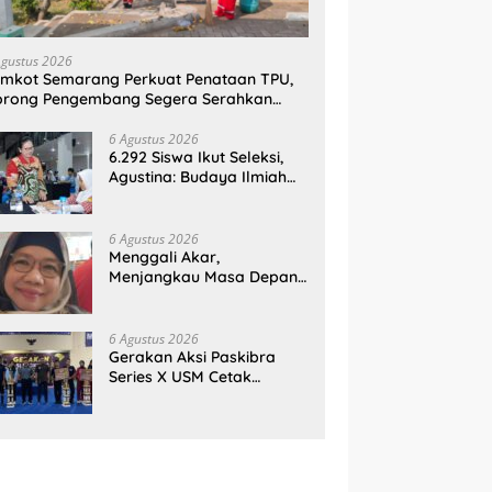
Agustus 2026
mkot Semarang Perkuat Penataan TPU,
orong Pengembang Segera Serahkan
ahan Makam
6 Agustus 2026
6.292 Siswa Ikut Seleksi,
Agustina: Budaya Ilmiah
Harus Tumbuh Sejak Dini
6 Agustus 2026
Menggali Akar,
Menjangkau Masa Depan:
Membumikan SWOT untuk
Inovasi Sekolah
Berkelanjutan
6 Agustus 2026
Gerakan Aksi Paskibra
Series X USM Cetak
Sejarah, Kategori
SMP/MTs Perdana Digelar
di Tingkat Nasional