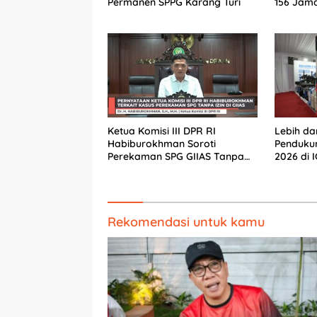
Permanen SPPG Karang Turi
156 Jam
Gratis
Ketua Komisi III DPR RI
Lebih dar
Habiburokhman Soroti
Penduku
Perekaman SPG GIIAS Tanpa
2026 di 
Izin: Korban Berhak Tempuh
Jalur Hukum
Rekomendasi untuk kamu