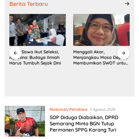
Berita Terbaru
t
6.292 Siswa Ikut Seleksi,
Menggali Akar,
Agustina: Budaya Ilmiah
Menjangkau Masa Depan:
Harus Tumbuh Sejak Dini
Membumikan SWOT untuk
Inovasi Sekolah
Berkelanjutan
Nasional
,
Peristiwa
5 Agustus 2026
SOP Diduga Diabaikan, DPRD
Semarang Minta BGN Tutup
Permanen SPPG Karang Turi