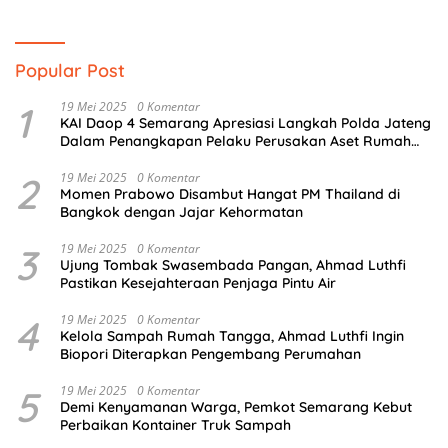
Popular Post
1
19 Mei 2025
0 Komentar
KAI Daop 4 Semarang Apresiasi Langkah Polda Jateng
Dalam Penangkapan Pelaku Perusakan Aset Rumah
Perusahaan
2
19 Mei 2025
0 Komentar
Momen Prabowo Disambut Hangat PM Thailand di
Bangkok dengan Jajar Kehormatan
3
19 Mei 2025
0 Komentar
Ujung Tombak Swasembada Pangan, Ahmad Luthfi
Pastikan Kesejahteraan Penjaga Pintu Air
4
19 Mei 2025
0 Komentar
Kelola Sampah Rumah Tangga, Ahmad Luthfi Ingin
Biopori Diterapkan Pengembang Perumahan
5
19 Mei 2025
0 Komentar
Demi Kenyamanan Warga, Pemkot Semarang Kebut
Perbaikan Kontainer Truk Sampah