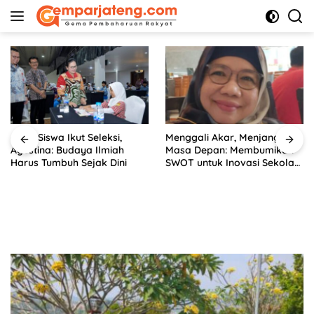
Langsung
ke
konten
6.292 Siswa Ikut Seleksi,
Menggali Akar, Menjangkau
Agustina: Budaya Ilmiah
Masa Depan: Membumikan
Harus Tumbuh Sejak Dini
SWOT untuk Inovasi Sekolah
Berkelanjutan