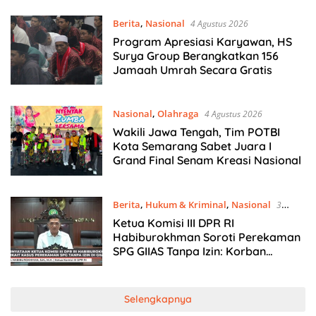
Berita
,
Nasional
4 Agustus 2026
Program Apresiasi Karyawan, HS
Surya Group Berangkatkan 156
Jamaah Umrah Secara Gratis
Nasional
,
Olahraga
4 Agustus 2026
Wakili Jawa Tengah, Tim POTBI
Kota Semarang Sabet Juara I
Grand Final Senam Kreasi Nasional
Berita
,
Hukum & Kriminal
,
Nasional
3
Agustus 2026
Ketua Komisi III DPR RI
Habiburokhman Soroti Perekaman
SPG GIIAS Tanpa Izin: Korban
Berhak Tempuh Jalur Hukum
Selengkapnya