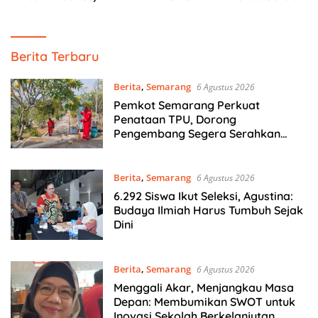
Berkelanjutan
Gempar
Berita Terbaru
Jateng
Berita
,
Semarang
6 Agustus 2026
Pemkot Semarang Perkuat
Penataan TPU, Dorong
Pengembang Segera Serahkan
Lahan Makam
Berita
,
Semarang
6 Agustus 2026
6.292 Siswa Ikut Seleksi, Agustina:
Budaya Ilmiah Harus Tumbuh Sejak
Dini
Berita
,
Semarang
6 Agustus 2026
Menggali Akar, Menjangkau Masa
Depan: Membumikan SWOT untuk
Inovasi Sekolah Berkelanjutan