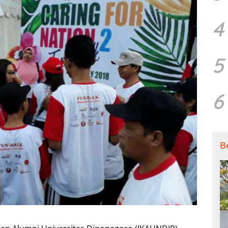
4
5
6
B