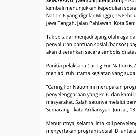
SEMARANG, (Gemparjateng.com)
– Ika
kembali menunjukkan kepedulian sosial
Nation 6 yang digelar Minggu, 15 Febr
Jawa Tengah, Jalan Pahlawan, Kota Sem
Tak sekadar menjadi ajang olahraga dan
penyaluran bantuan sosial (bansos) b
akan diserahkan secara simbolis di ata
Panitia pelaksana Caring For Nation 6
menjadi ruh utama kegiatan yang sud
“Caring For Nation ini merupakan pro
penyelenggaraan yang ke-6, dan kami i
masyarakat. Salah satunya melalui pe
Semarang,” kata Ardiansyah, Jum’at, 13
Menurutnya, selama lima kali penyele
menyertakan program sosial. Di anta