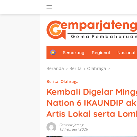
Langsung
ke
konten
H
Semarang
Regional
Nasional
o
m
Beranda
Berita
Olahraga
e
Berita
,
Olahraga
Kembali Digelar Mingg
Nation 6 IKAUNDIP a
Artis Lokal serta Lo
Gempar Jateng
13 Februari 2026