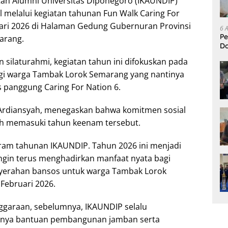
tan Alumni Universitas Diponegoro (IKAUNDIP)
 melalui kegiatan tahunan Fun Walk Caring For
uari 2026 di Halaman Gedung Gubernuran Provinsi
6 
Pe
arang.
D
L
 silaturahmi, kegiatan tahun ini difokuskan pada
agi warga Tambak Lorok Semarang yang nantinya
s panggung Caring For Nation 6.
, Ardiansyah, menegaskan bahwa komitmen sosial
ah memasuki tahun keenam tersebut.
gram tahunan IKAUNDIP. Tahun 2026 ini menjadi
ngin terus menghadirkan manfaat nyata bagi
nyerahan bansos untuk warga Tambak Lorok
 Februari 2026.
nggaraan, sebelumnya, IKAUNDIP selalu
ranya bantuan pembangunan jamban serta