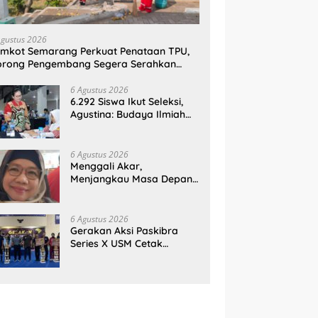
Agustus 2026
mkot Semarang Perkuat Penataan TPU,
orong Pengembang Segera Serahkan
ahan Makam
6 Agustus 2026
6.292 Siswa Ikut Seleksi,
Agustina: Budaya Ilmiah
Harus Tumbuh Sejak Dini
6 Agustus 2026
Menggali Akar,
Menjangkau Masa Depan:
Membumikan SWOT untuk
Inovasi Sekolah
Berkelanjutan
6 Agustus 2026
Gerakan Aksi Paskibra
Series X USM Cetak
Sejarah, Kategori
SMP/MTs Perdana Digelar
di Tingkat Nasional