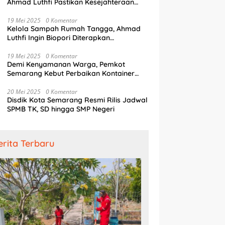
Ahmad Luthfi Pastikan Kesejahteraan
Penjaga Pintu Air
19 Mei 2025
0 Komentar
Kelola Sampah Rumah Tangga, Ahmad
Luthfi Ingin Biopori Diterapkan
Pengembang Perumahan
19 Mei 2025
0 Komentar
Demi Kenyamanan Warga, Pemkot
Semarang Kebut Perbaikan Kontainer
Truk Sampah
20 Mei 2025
0 Komentar
Disdik Kota Semarang Resmi Rilis Jadwal
SPMB TK, SD hingga SMP Negeri
erita Terbaru