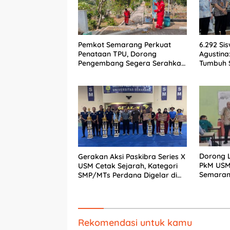
Pemkot Semarang Perkuat
6.292 Sis
Penataan TPU, Dorong
Agustina
Pengembang Segera Serahkan
Tumbuh S
Lahan Makam
Dorong Li
Gerakan Aksi Paskibra Series X
PkM USM
USM Cetak Sejarah, Kategori
Semaran
SMP/MTs Perdana Digelar di
Tingkat Nasional
Rekomendasi untuk kamu