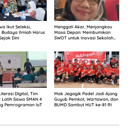
wa Ikut Seleksi,
Menggali Akar, Menjangkau
: Budaya Ilmiah Harus
Masa Depan: Membumikan
ejak Dini
SWOT untuk Inovasi Sekolah
Berkelanjutan
terasi Digital, Tim
Mak Jegagik Padel Jadi Ajang
 Latih Siswa SMAN 4
Guyub Pemkot, Wartawan, dan
g Pemrograman IoT
BUMD Sambut HUT ke-81 RI