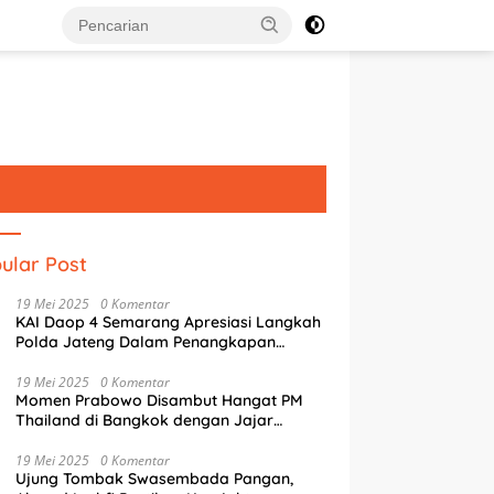
ular Post
19 Mei 2025
0 Komentar
KAI Daop 4 Semarang Apresiasi Langkah
Polda Jateng Dalam Penangkapan
Pelaku Perusakan Aset Rumah
Perusahaan
19 Mei 2025
0 Komentar
Momen Prabowo Disambut Hangat PM
Thailand di Bangkok dengan Jajar
Kehormatan
19 Mei 2025
0 Komentar
Ujung Tombak Swasembada Pangan,