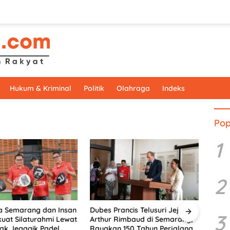
Hukum & Kriminal
Politik
Olahraga
Indeks
Pop
1
2
a Semarang dan Insan
Dubes Prancis Telusuri Jejak
Menyu
3
kuat Silaturahmi Lewat
Arthur Rimbaud di Semarang,
Rimb
ak Jegagik Padel
Rayakan 150 Tahun Perjalanan
Pers