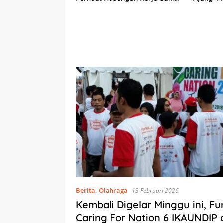
Antarbudaya
daya dan
Berita
,
Olahraga
13 Februari 2026
Kembali Digelar Minggu ini, F
Caring For Nation 6 IKAUNDIP