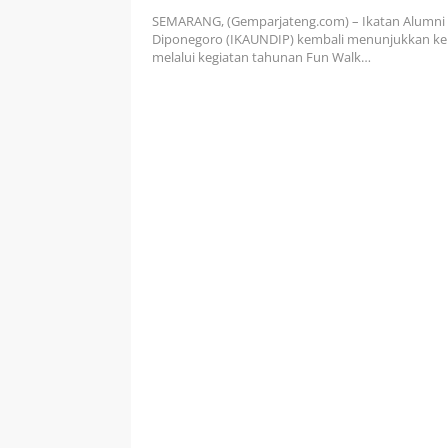
Dimeriahkan Senam dan Artis 
SEMARANG, (Gemparjateng.com) – Ikatan Alumni 
serta Lomba Vlog Instagram
Diponegoro (IKAUNDIP) kembali menunjukkan kep
melalui kegiatan tahunan Fun Walk…