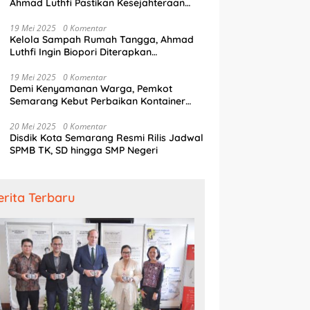
Ahmad Luthfi Pastikan Kesejahteraan
ir Dunia
R
Penjaga Pintu Air
19 Mei 2025
0 Komentar
Kelola Sampah Rumah Tangga, Ahmad
Luthfi Ingin Biopori Diterapkan
Pengembang Perumahan
19 Mei 2025
0 Komentar
Demi Kenyamanan Warga, Pemkot
Semarang Kebut Perbaikan Kontainer
Truk Sampah
20 Mei 2025
0 Komentar
Disdik Kota Semarang Resmi Rilis Jadwal
SPMB TK, SD hingga SMP Negeri
erita Terbaru