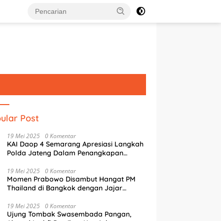
ular Post
19 Mei 2025
0 Komentar
KAI Daop 4 Semarang Apresiasi Langkah
Polda Jateng Dalam Penangkapan
Pelaku Perusakan Aset Rumah
Perusahaan
19 Mei 2025
0 Komentar
Momen Prabowo Disambut Hangat PM
Thailand di Bangkok dengan Jajar
Kehormatan
suri Jejak Arthur
Agustina Perkuat Transformasi
W
19 Mei 2025
0 Komentar
aud di Semarang,
Digital, AI Jadi Andalan Tata
K
Ujung Tombak Swasembada Pangan,
inggahan Singkat Sang
Kelola Kota Semarang
8