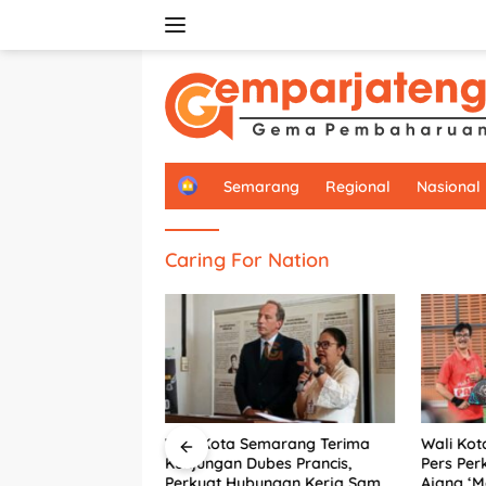
Langsung
ke
konten
H
Semarang
Regional
Nasional
o
m
e
Caring For Nation
Wali Kota Semarang Terima
Wali Kot
lujeng Bawa
Kunjungan Dubes Prancis,
Pers Per
e Panggung Dunia,
Perkuat Hubungan Kerja Sama
Ajang ‘M
dengan Prancis