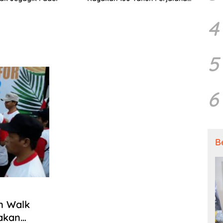
Sang Penyair
Penya
4
5
6
B
un Walk
 akan