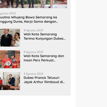
Agustus 2026
ustina Wilujeng Bawa Semarang ke
nggung Dunia, Kerja Sama dengan
ancis Perkuat Budaya dan Pariwisata
8 Agustus 2026
Wali Kota Semarang
Terima Kunjungan Dubes
Prancis, Perkuat Hubungan
Kerja Sama Antarbudaya
8 Agustus 2026
Wali Kota Semarang dan
Insan Pers Perkuat
Silaturahmi Lewat Ajang
‘Mak Jegagik Padel
8 Agustus 2026
Dubes Prancis Telusuri
Jejak Arthur Rimbaud di
Semarang, Rayakan 150
Tahun Perjalanan Sang
Penyair