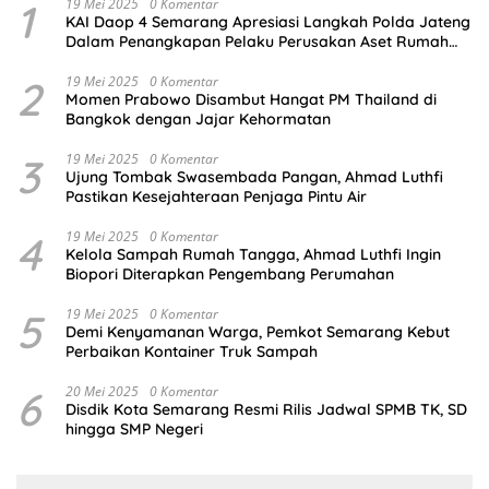
1
19 Mei 2025
0 Komentar
KAI Daop 4 Semarang Apresiasi Langkah Polda Jateng
Dalam Penangkapan Pelaku Perusakan Aset Rumah
Perusahaan
2
19 Mei 2025
0 Komentar
Momen Prabowo Disambut Hangat PM Thailand di
Bangkok dengan Jajar Kehormatan
3
19 Mei 2025
0 Komentar
Ujung Tombak Swasembada Pangan, Ahmad Luthfi
Pastikan Kesejahteraan Penjaga Pintu Air
4
19 Mei 2025
0 Komentar
Kelola Sampah Rumah Tangga, Ahmad Luthfi Ingin
Biopori Diterapkan Pengembang Perumahan
5
19 Mei 2025
0 Komentar
Demi Kenyamanan Warga, Pemkot Semarang Kebut
Perbaikan Kontainer Truk Sampah
6
20 Mei 2025
0 Komentar
Disdik Kota Semarang Resmi Rilis Jadwal SPMB TK, SD
hingga SMP Negeri