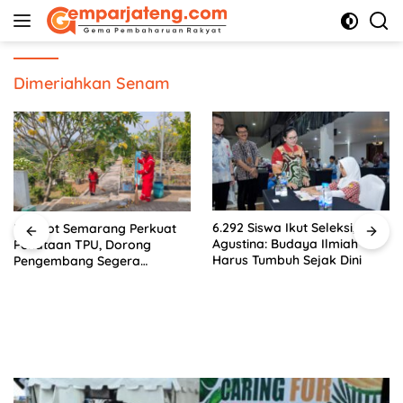
Langsung
ke
konten
Dimeriahkan Senam
6.292 Siswa Ikut Seleksi,
Menggali Akar, Menjangk
t
Agustina: Budaya Ilmiah
Masa Depan: Membumika
Harus Tumbuh Sejak Dini
SWOT untuk Inovasi Sekol
Berkelanjutan