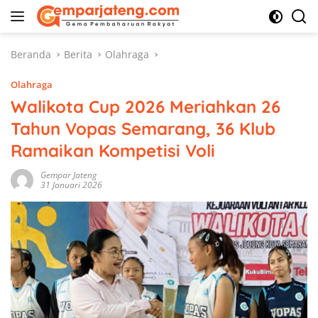
Langsung
ke
konten
Beranda
Berita
Olahraga
Olahraga
Walikota Cup 2026 Meriahkan 26
Tahun Vopas Semarang, 36 Klub
Ramaikan Kompetisi Voli
Gempar Jateng
31 Januari 2026