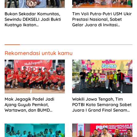
Bukan Sekadar Komunitas,
Tim Voli Putra-Putri USM Ukir
Sewindu DEKSELI Jadi Bukti
Prestasi Nasional, Sabet
Kuatnya Ikatan
Gelar Juara di Invitasi
Kekeluargaan Pecinta
Mahasiswa Jakarta
Sepeda Lipat
Rekomendasi untuk kamu
Mak Jegagik Padel Jadi
Wakili Jawa Tengah, Tim
Ajang Guyub Pemkot,
POTBI Kota Semarang Sabet
Wartawan, dan BUMD
Juara I Grand Final Senam
Sambut HUT ke-81 RI
Kreasi Nasional