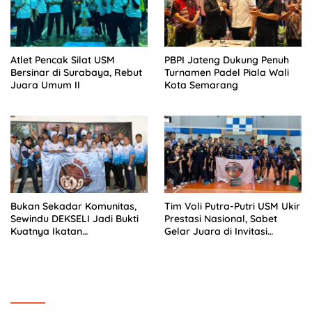
Atlet Pencak Silat USM
PBPI Jateng Dukung Penuh
Bersinar di Surabaya, Rebut
Turnamen Padel Piala Wali
Juara Umum II
Kota Semarang
Bukan Sekadar Komunitas,
Tim Voli Putra-Putri USM Ukir
Sewindu DEKSELI Jadi Bukti
Prestasi Nasional, Sabet
Kuatnya Ikatan
Gelar Juara di Invitasi
Kekeluargaan Pecinta
Mahasiswa Jakarta
Sepeda Lipat