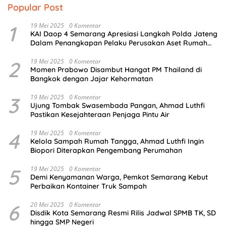
Popular Post
1
19 Mei 2025
0 Komentar
KAI Daop 4 Semarang Apresiasi Langkah Polda Jateng
Dalam Penangkapan Pelaku Perusakan Aset Rumah
Perusahaan
2
19 Mei 2025
0 Komentar
Momen Prabowo Disambut Hangat PM Thailand di
Bangkok dengan Jajar Kehormatan
3
19 Mei 2025
0 Komentar
Ujung Tombak Swasembada Pangan, Ahmad Luthfi
Pastikan Kesejahteraan Penjaga Pintu Air
4
19 Mei 2025
0 Komentar
Kelola Sampah Rumah Tangga, Ahmad Luthfi Ingin
Biopori Diterapkan Pengembang Perumahan
5
19 Mei 2025
0 Komentar
Demi Kenyamanan Warga, Pemkot Semarang Kebut
Perbaikan Kontainer Truk Sampah
6
20 Mei 2025
0 Komentar
Disdik Kota Semarang Resmi Rilis Jadwal SPMB TK, SD
hingga SMP Negeri