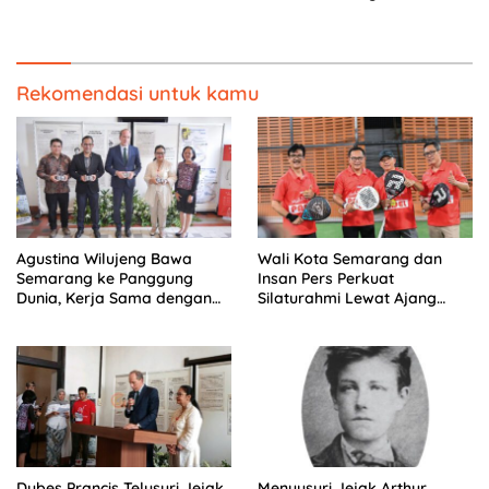
Semarang
Bantuan Renovasi Rumah
Rekomendasi untuk kamu
Agustina Wilujeng Bawa
Wali Kota Semarang dan
Semarang ke Panggung
Insan Pers Perkuat
Dunia, Kerja Sama dengan
Silaturahmi Lewat Ajang
Prancis Perkuat Budaya dan
‘Mak Jegagik Padel
Pariwisata
Dubes Prancis Telusuri Jejak
Menyusuri Jejak Arthur