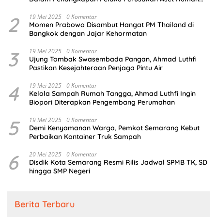
Perusahaan
2
19 Mei 2025
0 Komentar
Momen Prabowo Disambut Hangat PM Thailand di
Bangkok dengan Jajar Kehormatan
3
19 Mei 2025
0 Komentar
Ujung Tombak Swasembada Pangan, Ahmad Luthfi
Pastikan Kesejahteraan Penjaga Pintu Air
4
19 Mei 2025
0 Komentar
Kelola Sampah Rumah Tangga, Ahmad Luthfi Ingin
Biopori Diterapkan Pengembang Perumahan
5
19 Mei 2025
0 Komentar
Demi Kenyamanan Warga, Pemkot Semarang Kebut
Perbaikan Kontainer Truk Sampah
6
20 Mei 2025
0 Komentar
Disdik Kota Semarang Resmi Rilis Jadwal SPMB TK, SD
hingga SMP Negeri
Berita Terbaru