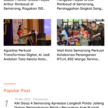
Arthur Rimbaud di
Rimbaud di Semarang,
Semarang, Rayakan 150
Persinggahan Singkat Sang
Tahun Perjalanan Sang
Penyair Dunia
Penyair
Agustina Perkuat
Wali Kota Semarang Perkuat
Transformasi Digital, AI Jadi
Kolaborasi Penanganan
Andalan Tata Kelola Kota
RTLH, 850 Warga Terima
Semarang
Bantuan Renovasi Rumah
Popular Post
1
19 Mei 2025
0 Komentar
KAI Daop 4 Semarang Apresiasi Langkah Polda Jateng
Dalam Penangkapan Pelaku Perusakan Aset Rumah