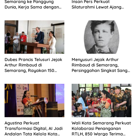
Semarang ke Panggung
Insan Pers Perkuat
Dunia, Kerja Sama dengan
Silaturahmi Lewat Ajang
Prancis Perkuat Budaya dan
‘Mak Jegagik Padel
Pariwisata
Dubes Prancis Telusuri Jejak
Menyusuri Jejak Arthur
Arthur Rimbaud di
Rimbaud di Semarang,
Semarang, Rayakan 150
Persinggahan Singkat Sang
Tahun Perjalanan Sang
Penyair Dunia
Penyair
Agustina Perkuat
Wali Kota Semarang Perkuat
Transformasi Digital, AI Jadi
Kolaborasi Penanganan
Andalan Tata Kelola Kota
RTLH, 850 Warga Terima