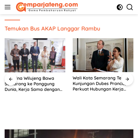
Langsung
ke
konten
Temukan Bus AKAP Langgar Rambu
Wali Kota Semarang Terima
Agustina Wilujeng Bawa
Kunjungan Dubes Prancis,
Semarang ke Panggung
Perkuat Hubungan Kerja
Dunia, Kerja Sama dengan
Sama Antarbudaya
Prancis Perkuat Budaya dan
Pariwisata