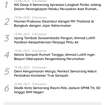
1
19 Mei 2025
0 Komentar
KAI Daop 4 Semarang Apresiasi Langkah Polda Jateng
Dalam Penangkapan Pelaku Perusakan Aset Rumah
Perusahaan
2
19 Mei 2025
0 Komentar
Momen Prabowo Disambut Hangat PM Thailand di
Bangkok dengan Jajar Kehormatan
3
19 Mei 2025
0 Komentar
Ujung Tombak Swasembada Pangan, Ahmad Luthfi
Pastikan Kesejahteraan Penjaga Pintu Air
4
19 Mei 2025
0 Komentar
Kelola Sampah Rumah Tangga, Ahmad Luthfi Ingin
Biopori Diterapkan Pengembang Perumahan
5
19 Mei 2025
0 Komentar
Demi Kenyamanan Warga, Pemkot Semarang Kebut
Perbaikan Kontainer Truk Sampah
6
20 Mei 2025
0 Komentar
Disdik Kota Semarang Resmi Rilis Jadwal SPMB TK, SD
hingga SMP Negeri