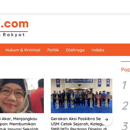
Hukum & Kriminal
Politik
Olahraga
Indeks
Pop
1
2
 Akar, Menjangkau
Gerakan Aksi Paskibra Series X
Doron
3
pan: Membumikan
USM Cetak Sejarah, Kategori
PkM 
uk Inovasi Sekolah
SMP/MTs Perdana Digelar di
Sema