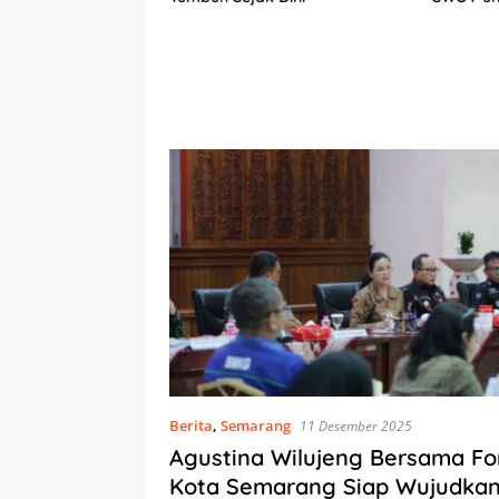
Berkelan
am
Berita
,
Semarang
11 Desember 2025
Agustina Wilujeng Bersama F
Kota Semarang Siap Wujudka