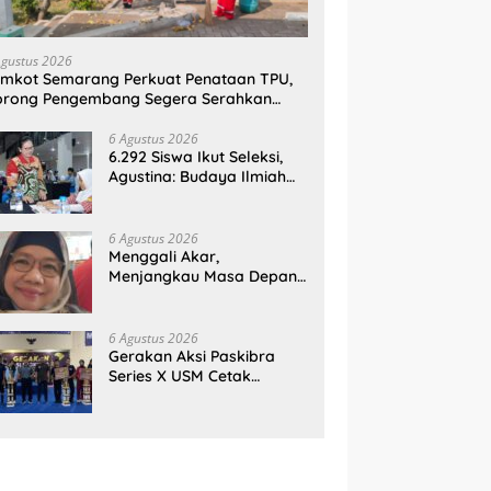
Agustus 2026
mkot Semarang Perkuat Penataan TPU,
orong Pengembang Segera Serahkan
ahan Makam
6 Agustus 2026
6.292 Siswa Ikut Seleksi,
Agustina: Budaya Ilmiah
Harus Tumbuh Sejak Dini
6 Agustus 2026
Menggali Akar,
Menjangkau Masa Depan:
Membumikan SWOT untuk
Inovasi Sekolah
Berkelanjutan
6 Agustus 2026
Gerakan Aksi Paskibra
Series X USM Cetak
Sejarah, Kategori
SMP/MTs Perdana Digelar
di Tingkat Nasional