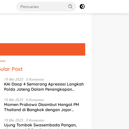
ular Post
19 Mei 2025
0 Komentar
KAI Daop 4 Semarang Apresiasi Langkah
Polda Jateng Dalam Penangkapan
Pelaku Perusakan Aset Rumah
Perusahaan
19 Mei 2025
0 Komentar
Momen Prabowo Disambut Hangat PM
Thailand di Bangkok dengan Jajar
Kehormatan
g Literasi Digital, Tim
Mak Jegagik Padel Jadi Ajang
S
19 Mei 2025
0 Komentar
USM Latih Siswa SMAN 4
Guyub Pemkot, Wartawan, dan
S
Ujung Tombak Swasembada Pangan,
rang Pemrograman IoT
BUMD Sambut HUT ke-81 RI
P