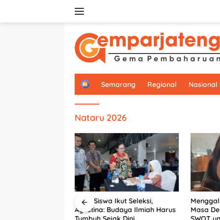
Langsung
ke
konten
H
Semarang
Regional
Nasional
o
m
e
Nataru 2026
6.292 Siswa Ikut Seleksi,
Menggali
arang Perkuat
Agustina: Budaya Ilmiah Harus
Masa De
PU, Dorong
Tumbuh Sejak Dini
SWOT unt
 Segera Serahkan