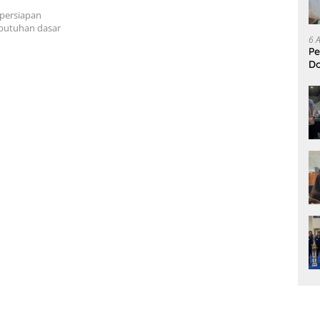
ru yang
persiapan
ebutuhan dasar
6 
Pe
D
L