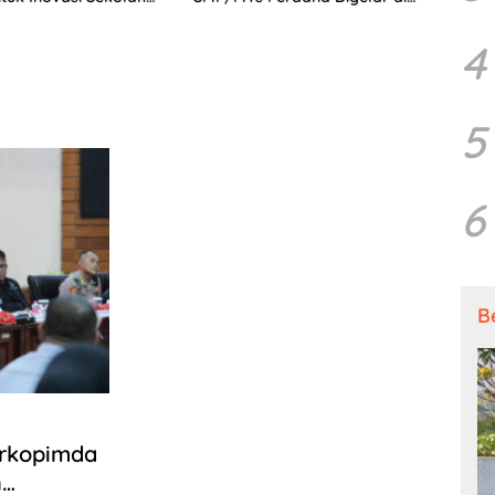
jutan
Tingkat Nasional
4
5
6
B
orkopimda
n