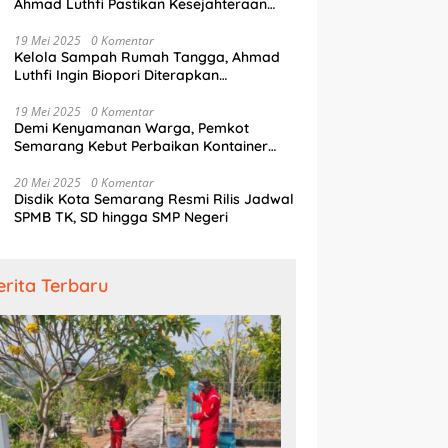
Ahmad Luthfi Pastikan Kesejahteraan
Penjaga Pintu Air
19 Mei 2025
0 Komentar
Kelola Sampah Rumah Tangga, Ahmad
Luthfi Ingin Biopori Diterapkan
Pengembang Perumahan
19 Mei 2025
0 Komentar
Demi Kenyamanan Warga, Pemkot
Semarang Kebut Perbaikan Kontainer
Truk Sampah
20 Mei 2025
0 Komentar
Disdik Kota Semarang Resmi Rilis Jadwal
SPMB TK, SD hingga SMP Negeri
erita Terbaru