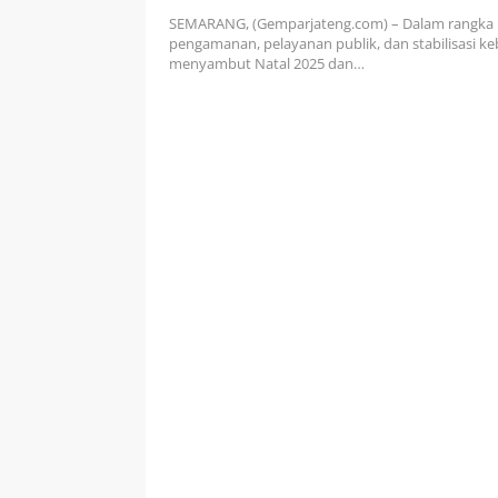
Perayaan Natal dan Tahun Ba
SEMARANG, (Gemparjateng.com) – Dalam rangka 
Aman
pengamanan, pelayanan publik, dan stabilisasi k
menyambut Natal 2025 dan…