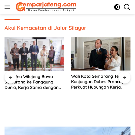
Langsung
ke
konten
Akui Kemacetan di Jalur Silayur
Wali Kota Semarang Terima
Agustina Wilujeng Bawa
Kunjungan Dubes Prancis,
Semarang ke Panggung
Perkuat Hubungan Kerja
Dunia, Kerja Sama dengan
Sama Antarbudaya
Prancis Perkuat Budaya dan
Pariwisata