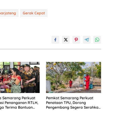
arjateng
Gerak Cepat
Pemkot Semarang Perkuat
a Semarang Perkuat
Penataan TPU, Dorong
asi Penanganan RTLH,
Pengembang Segera Serahkan
ga Terima Bantuan
Lahan Makam
i Rumah