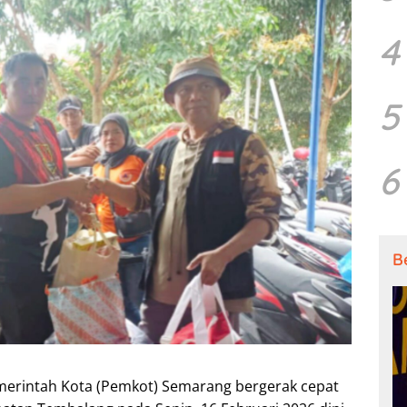
4
5
6
B
erintah Kota (Pemkot) Semarang bergerak cepat