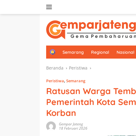
Langsung
ke
konten
H
Semarang
Regional
Nasional
o
m
Beranda
Peristiwa
e
Peristiwa
,
Semarang
Ratusan Warga Temba
Pemerintah Kota Sem
Korban
Gempar Jateng
18 Februari 2026