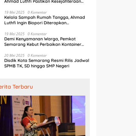
Ahmad Luthfi Pastikan Kesejahteraan
Penjaga Pintu Air
19 Mei 2025
0 Komentar
Kelola Sampah Rumah Tangga, Ahmad
Luthfi Ingin Biopori Diterapkan
Pengembang Perumahan
19 Mei 2025
0 Komentar
Demi Kenyamanan Warga, Pemkot
Semarang Kebut Perbaikan Kontainer
Truk Sampah
20 Mei 2025
0 Komentar
Disdik Kota Semarang Resmi Rilis Jadwal
SPMB TK, SD hingga SMP Negeri
erita Terbaru