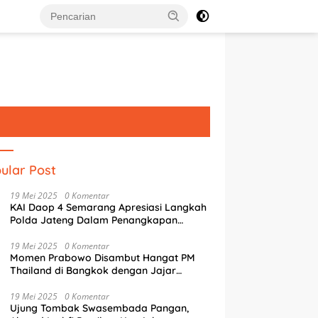
ular Post
19 Mei 2025
0 Komentar
KAI Daop 4 Semarang Apresiasi Langkah
Polda Jateng Dalam Penangkapan
Pelaku Perusakan Aset Rumah
Perusahaan
19 Mei 2025
0 Komentar
Momen Prabowo Disambut Hangat PM
Thailand di Bangkok dengan Jajar
Kehormatan
19 Mei 2025
0 Komentar
Ujung Tombak Swasembada Pangan,