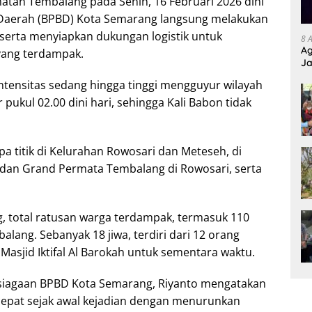
matan Tembalang pada Senin, 16 Februari 2026 dini
Daerah (BPBD) Kota Semarang langsung melakukan
serta menyiapkan dukungan logistik untuk
8 
Ag
yang terdampak.
Ja
ntensitas sedang hingga tinggi mengguyur wilayah
pukul 02.00 dini hari, sehingga Kali Babon tidak
a titik di Kelurahan Rowosari dan Meteseh, di
dan Grand Permata Tembalang di Rowosari, serta
 total ratusan warga terdampak, termasuk 110
lang. Sebanyak 18 jiwa, terdiri dari 12 orang
asjid Iktifal Al Barokah untuk sementara waktu.
siagaan BPBD Kota Semarang, Riyanto mengatakan
epat sejak awal kejadian dengan menurunkan