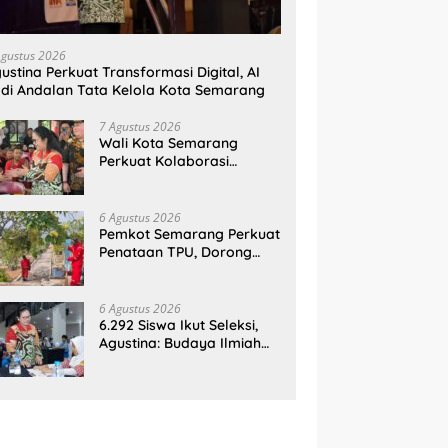
Agustus 2026
ustina Perkuat Transformasi Digital, AI
di Andalan Tata Kelola Kota Semarang
7 Agustus 2026
Wali Kota Semarang
Perkuat Kolaborasi
Penanganan RTLH, 850
Warga Terima Bantuan
Renovasi Rumah
6 Agustus 2026
Pemkot Semarang Perkuat
Penataan TPU, Dorong
Pengembang Segera
Serahkan Lahan Makam
6 Agustus 2026
6.292 Siswa Ikut Seleksi,
Agustina: Budaya Ilmiah
Harus Tumbuh Sejak Dini