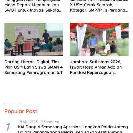
Masa Depan: Membumikan
X USM Cetak Sejarah,
SWOT untuk Inovasi Sekolah
Kategori SMP/MTs Perdana
Berkelanjutan
Digelar di Tingkat Nasional
Dorong Literasi Digital, Tim
Jambore Satlinmas 2026,
PkM USM Latih Siswa SMAN 4
Iswar: Rasa Aman Adalah
Semarang Pemrograman IoT
Fondasi Kepercayaan
terhadap Kota Semarang
Popular Post
1
19 Mei 2025
0 Komentar
KAI Daop 4 Semarang Apresiasi Langkah Polda Jateng
Dalam Penangkapan Pelaku Perusakan Aset Rumah