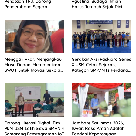
Penataan TPU, Dorong
Agustina: Budaya Ilmiah
Pengembang Segera
Harus Tumbuh Sejak Dini
Serahkan Lahan Makam
Menggali Akar, Menjangkau
Gerakan Aksi Paskibra Series
Masa Depan: Membumikan
X USM Cetak Sejarah,
SWOT untuk Inovasi Sekolah
Kategori SMP/MTs Perdana
Berkelanjutan
Digelar di Tingkat Nasional
Dorong Literasi Digital, Tim
Jambore Satlinmas 2026,
PkM USM Latih Siswa SMAN 4
Iswar: Rasa Aman Adalah
Semarang Pemrograman IoT
Fondasi Kepercayaan