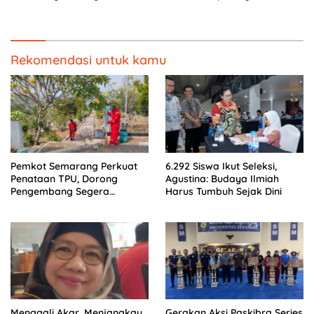
terhadap Kota Semarang
Rekomendasi untuk kamu
Pemkot Semarang Perkuat
6.292 Siswa Ikut Seleksi,
Penataan TPU, Dorong
Agustina: Budaya Ilmiah
Pengembang Segera
Harus Tumbuh Sejak Dini
Serahkan Lahan Makam
Menggali Akar, Menjangkau
Gerakan Aksi Paskibra Series