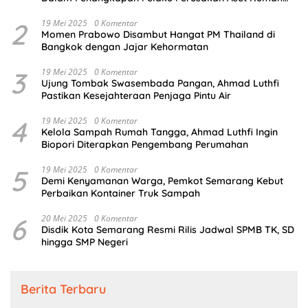
Perusahaan
2
19 Mei 2025
0 Komentar
Momen Prabowo Disambut Hangat PM Thailand di
Bangkok dengan Jajar Kehormatan
3
19 Mei 2025
0 Komentar
Ujung Tombak Swasembada Pangan, Ahmad Luthfi
Pastikan Kesejahteraan Penjaga Pintu Air
4
19 Mei 2025
0 Komentar
Kelola Sampah Rumah Tangga, Ahmad Luthfi Ingin
Biopori Diterapkan Pengembang Perumahan
5
19 Mei 2025
0 Komentar
Demi Kenyamanan Warga, Pemkot Semarang Kebut
Perbaikan Kontainer Truk Sampah
6
20 Mei 2025
0 Komentar
Disdik Kota Semarang Resmi Rilis Jadwal SPMB TK, SD
hingga SMP Negeri
Berita Terbaru