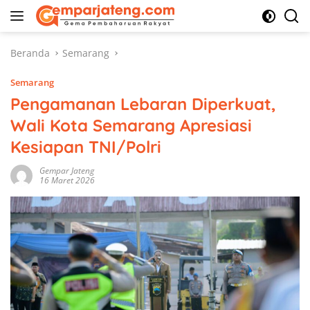
Langsung
ke
konten
Beranda
Semarang
Semarang
Pengamanan Lebaran Diperkuat,
Wali Kota Semarang Apresiasi
Kesiapan TNI/Polri
Gempar Jateng
16 Maret 2026