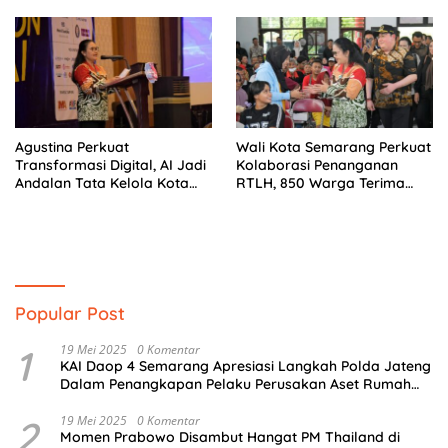
Penyair
Agustina Perkuat
Wali Kota Semarang Perkuat
Transformasi Digital, AI Jadi
Kolaborasi Penanganan
Andalan Tata Kelola Kota
RTLH, 850 Warga Terima
Semarang
Bantuan Renovasi Rumah
Popular Post
1
19 Mei 2025
0 Komentar
KAI Daop 4 Semarang Apresiasi Langkah Polda Jateng
Dalam Penangkapan Pelaku Perusakan Aset Rumah
Perusahaan
2
19 Mei 2025
0 Komentar
Momen Prabowo Disambut Hangat PM Thailand di