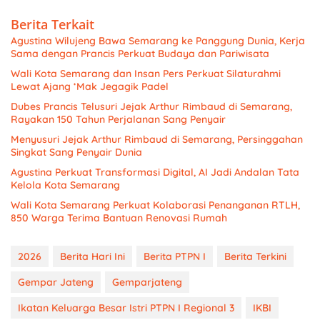
Berita Terkait
Agustina Wilujeng Bawa Semarang ke Panggung Dunia, Kerja
Sama dengan Prancis Perkuat Budaya dan Pariwisata
Wali Kota Semarang dan Insan Pers Perkuat Silaturahmi
Lewat Ajang ‘Mak Jegagik Padel
Dubes Prancis Telusuri Jejak Arthur Rimbaud di Semarang,
Rayakan 150 Tahun Perjalanan Sang Penyair
Menyusuri Jejak Arthur Rimbaud di Semarang, Persinggahan
Singkat Sang Penyair Dunia
Agustina Perkuat Transformasi Digital, AI Jadi Andalan Tata
Kelola Kota Semarang
Wali Kota Semarang Perkuat Kolaborasi Penanganan RTLH,
850 Warga Terima Bantuan Renovasi Rumah
2026
Berita Hari Ini
Berita PTPN I
Berita Terkini
Gempar Jateng
Gemparjateng
Ikatan Keluarga Besar Istri PTPN I Regional 3
IKBI