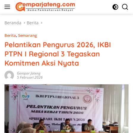
Langsung
ke
konten
Beranda
Berita
Berita
,
Semarang
Pelantikan Pengurus 2026, IKBI
PTPN I Regional 3 Tegaskan
Komitmen Aksi Nyata
Gempar Jateng
5 Februari 2026