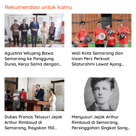
Rekomendasi untuk kamu
Agustina Wilujeng Bawa
Wali Kota Semarang dan
Semarang ke Panggung
Insan Pers Perkuat
Dunia, Kerja Sama dengan
Silaturahmi Lewat Ajang
Prancis Perkuat Budaya dan
‘Mak Jegagik Padel
Pariwisata
Dubes Prancis Telusuri Jejak
Menyusuri Jejak Arthur
Arthur Rimbaud di
Rimbaud di Semarang,
Semarang, Rayakan 150
Persinggahan Singkat Sang
Tahun Perjalanan Sang
Penyair Dunia