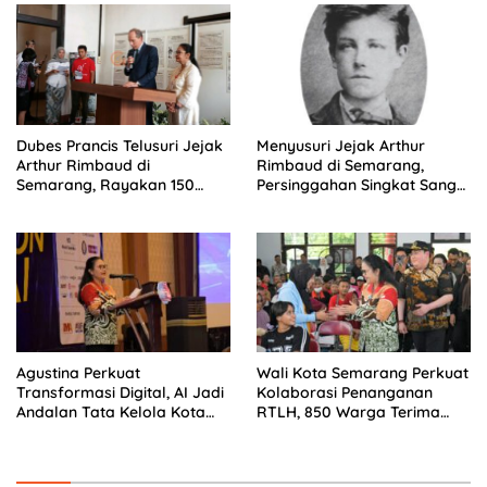
Dubes Prancis Telusuri Jejak
Menyusuri Jejak Arthur
Arthur Rimbaud di
Rimbaud di Semarang,
Semarang, Rayakan 150
Persinggahan Singkat Sang
Tahun Perjalanan Sang
Penyair Dunia
Penyair
Agustina Perkuat
Wali Kota Semarang Perkuat
Transformasi Digital, AI Jadi
Kolaborasi Penanganan
Andalan Tata Kelola Kota
RTLH, 850 Warga Terima
Semarang
Bantuan Renovasi Rumah