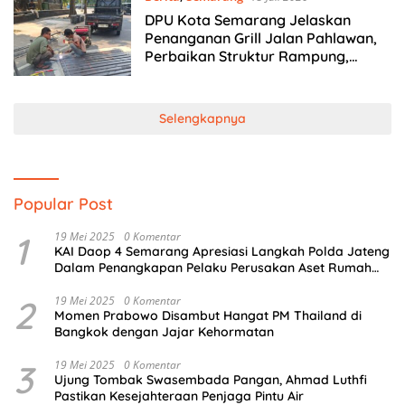
DPU Kota Semarang Jelaskan
Penanganan Grill Jalan Pahlawan,
Perbaikan Struktur Rampung,
Grating Baru Tiba 20 Juli
Selengkapnya
Popular Post
1
19 Mei 2025
0 Komentar
KAI Daop 4 Semarang Apresiasi Langkah Polda Jateng
Dalam Penangkapan Pelaku Perusakan Aset Rumah
Perusahaan
2
19 Mei 2025
0 Komentar
Momen Prabowo Disambut Hangat PM Thailand di
Bangkok dengan Jajar Kehormatan
3
19 Mei 2025
0 Komentar
Ujung Tombak Swasembada Pangan, Ahmad Luthfi
Pastikan Kesejahteraan Penjaga Pintu Air