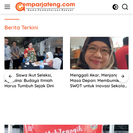
Langsung
ke
konten
Berita Terkini
6.292 Siswa Ikut Seleksi,
Menggali Akar, Menjangkau
Agustina: Budaya Ilmiah
Masa Depan: Membumikan
Harus Tumbuh Sejak Dini
SWOT untuk Inovasi Sekolah
Berkelanjutan