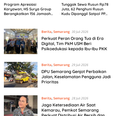
Program Apresiasi
Tunggak Sewa Rusun Rp78
Karyawan, HS Surya Group
Juta, 62 Penghuni Rusun
Berangkatkan 156 Jamaah
Kudu Dipanggil Satpol PP
Umrah Secara Gratis
Semarang
Berita
,
Semarang
30 Juli 2026
Perkuat Peran Orang Tua di Era
Digital, Tim PkM USM Beri
Psikoedukasi kepada Ibu-Ibu PKK
Berita
,
Semarang
29 Juli 2026
DPU Semarang Genjot Perbaikan
Jalan, Keselamatan Pengguna Jadi
Prioritas
Berita
,
Semarang
28 Juli 2026
Jaga Ketersediaan Air Saat
Kemarau, Pemkot Semarang
Perkuat Distribusi Air Bersih dan