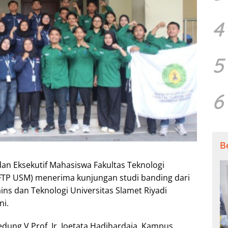
4
5
6
B
an Eksekutif Mahasiswa Fakultas Teknologi
FTP USM) menerima kunjungan studi banding dari
ins dan Teknologi Universitas Slamet Riyadi
ni.
dung V Prof. Ir. Joetata Hadihardaja, Kampus