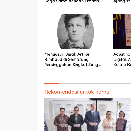
Kerja Sama dengan Prancis
Ajang ‘M
Perkuat Budaya dan
Pariwisata
Menyusuri Jejak Arthur
Agustina
Rimbaud di Semarang,
Digital, 
Persinggahan Singkat Sang
Kelola 
Penyair Dunia
Rekomendasi untuk kamu