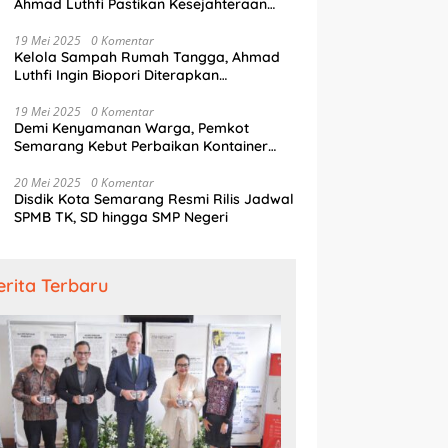
Ahmad Luthfi Pastikan Kesejahteraan
Penjaga Pintu Air
19 Mei 2025
0 Komentar
Kelola Sampah Rumah Tangga, Ahmad
Luthfi Ingin Biopori Diterapkan
Pengembang Perumahan
19 Mei 2025
0 Komentar
Demi Kenyamanan Warga, Pemkot
Semarang Kebut Perbaikan Kontainer
Truk Sampah
20 Mei 2025
0 Komentar
Disdik Kota Semarang Resmi Rilis Jadwal
SPMB TK, SD hingga SMP Negeri
erita Terbaru