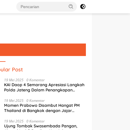
ular Post
19 Mei 2025
0 Komentar
KAI Daop 4 Semarang Apresiasi Langkah
Polda Jateng Dalam Penangkapan
Pelaku Perusakan Aset Rumah
Perusahaan
19 Mei 2025
0 Komentar
Momen Prabowo Disambut Hangat PM
Thailand di Bangkok dengan Jajar
Kehormatan
19 Mei 2025
0 Komentar
Ujung Tombak Swasembada Pangan,