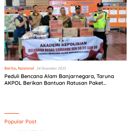
Berita
,
Nasional
24 Desember 2025
Peduli Bencana Alam Banjarnegara, Taruna
AKPOL Berikan Bantuan Ratusan Paket
Sembako di Posko Pengungsian Desa
Pandanarum
Popular Post