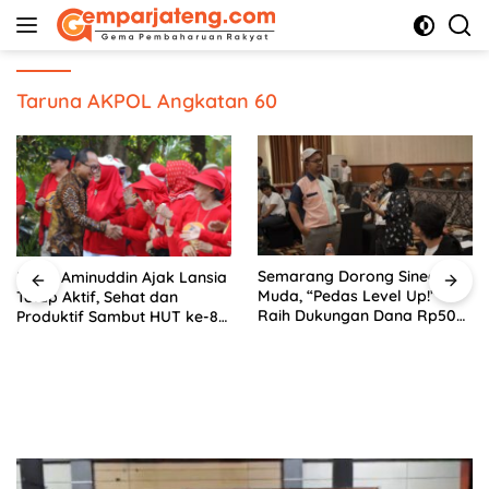
Langsung
ke
konten
Taruna AKPOL Angkatan 60
Semarang Dorong Sineas
Iswar Aminuddin Ajak Lansia
Muda, “Pedas Level Up!”
Tetap Aktif, Sehat dan
Raih Dukungan Dana Rp50
Produktif Sambut HUT ke-81
Juta
RI