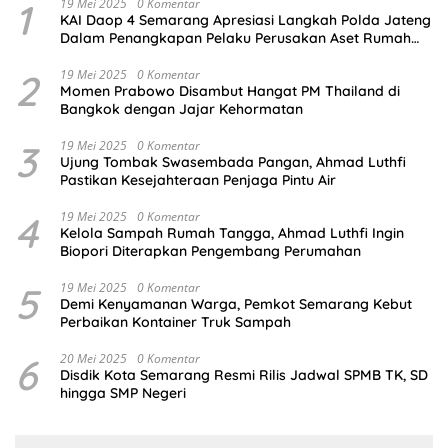
1
19 Mei 2025
0 Komentar
KAI Daop 4 Semarang Apresiasi Langkah Polda Jateng
Dalam Penangkapan Pelaku Perusakan Aset Rumah
Perusahaan
2
19 Mei 2025
0 Komentar
Momen Prabowo Disambut Hangat PM Thailand di
Bangkok dengan Jajar Kehormatan
3
19 Mei 2025
0 Komentar
Ujung Tombak Swasembada Pangan, Ahmad Luthfi
Pastikan Kesejahteraan Penjaga Pintu Air
4
19 Mei 2025
0 Komentar
Kelola Sampah Rumah Tangga, Ahmad Luthfi Ingin
Biopori Diterapkan Pengembang Perumahan
5
19 Mei 2025
0 Komentar
Demi Kenyamanan Warga, Pemkot Semarang Kebut
Perbaikan Kontainer Truk Sampah
6
20 Mei 2025
0 Komentar
Disdik Kota Semarang Resmi Rilis Jadwal SPMB TK, SD
hingga SMP Negeri