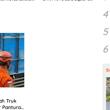
jutan
Tingkat Nasional
4
5
6
B
ah Truk
r Pantura