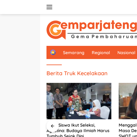
Langsung
ke
konten
H
Semarang
Regional
Nasional
o
m
e
Berita Truk Kecelakaan
6.292 Siswa Ikut Seleksi,
Menggali
arang Perkuat
Agustina: Budaya Ilmiah Harus
Masa De
PU, Dorong
Tumbuh Sejak Dini
SWOT unt
 Segera Serahkan