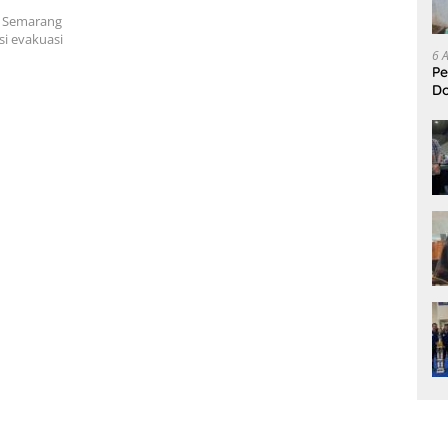
a Semarang
i evakuasi
6 
Pe
D
L