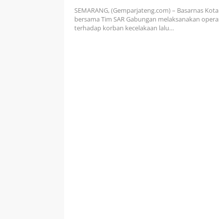
Semarang-Kendal, Satu Orang
SEMARANG, (Gemparjateng.com) – Basarnas Kot
Meninggal Dunia
bersama Tim SAR Gabungan melaksanakan operas
terhadap korban kecelakaan lalu…