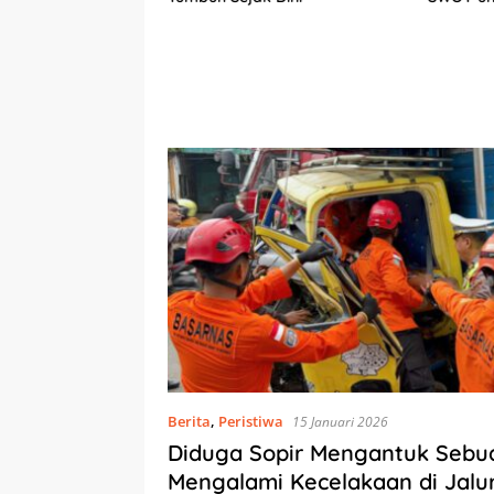
Berkelan
am
Berita
,
Peristiwa
15 Januari 2026
Diduga Sopir Mengantuk Sebu
Mengalami Kecelakaan di Jalu