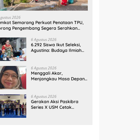
Agustus 2026
mkot Semarang Perkuat Penataan TPU,
orong Pengembang Segera Serahkan
ahan Makam
6 Agustus 2026
6.292 Siswa Ikut Seleksi,
Agustina: Budaya Ilmiah
Harus Tumbuh Sejak Dini
6 Agustus 2026
Menggali Akar,
Menjangkau Masa Depan:
Membumikan SWOT untuk
Inovasi Sekolah
Berkelanjutan
6 Agustus 2026
Gerakan Aksi Paskibra
Series X USM Cetak
Sejarah, Kategori
SMP/MTs Perdana Digelar
di Tingkat Nasional