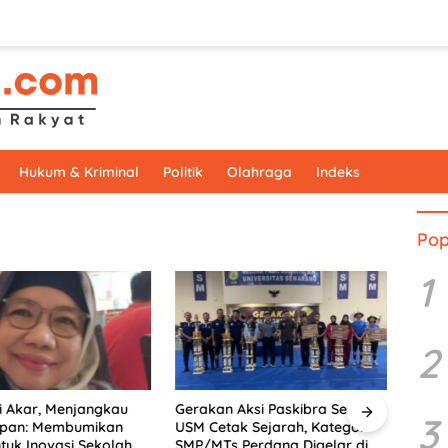
Hukum & Kriminal
Politik
Olahraga
Indeks
Pop
1
2
 Akar, Menjangkau
Gerakan Aksi Paskibra Series X
Doron
3
pan: Membumikan
USM Cetak Sejarah, Kategori
PkM 
uk Inovasi Sekolah
SMP/MTs Perdana Digelar di
Sema