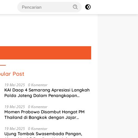
ular Post
19 Mei 2025
0 Komentar
KAI Daop 4 Semarang Apresiasi Langkah
Polda Jateng Dalam Penangkapan
Pelaku Perusakan Aset Rumah
Perusahaan
19 Mei 2025
0 Komentar
Momen Prabowo Disambut Hangat PM
Thailand di Bangkok dengan Jajar
Kehormatan
g Literasi Digital, Tim
Mak Jegagik Padel Jadi Ajang
S
19 Mei 2025
0 Komentar
USM Latih Siswa SMAN 4
Guyub Pemkot, Wartawan, dan
S
Ujung Tombak Swasembada Pangan,
rang Pemrograman IoT
BUMD Sambut HUT ke-81 RI
P