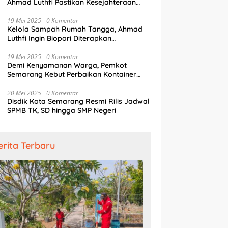
Ahmad Luthfi Pastikan Kesejahteraan
Penjaga Pintu Air
19 Mei 2025
0 Komentar
Kelola Sampah Rumah Tangga, Ahmad
Luthfi Ingin Biopori Diterapkan
Pengembang Perumahan
19 Mei 2025
0 Komentar
Demi Kenyamanan Warga, Pemkot
Semarang Kebut Perbaikan Kontainer
Truk Sampah
20 Mei 2025
0 Komentar
Disdik Kota Semarang Resmi Rilis Jadwal
SPMB TK, SD hingga SMP Negeri
erita Terbaru