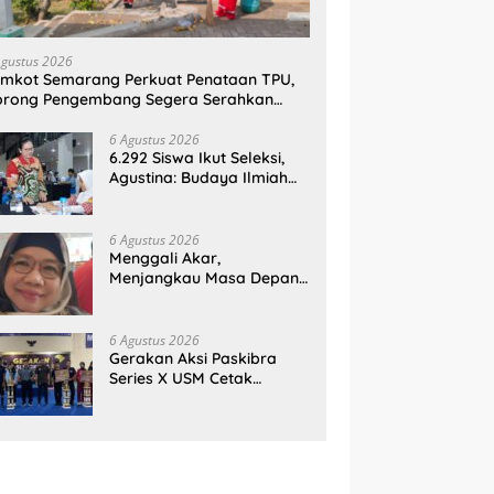
Agustus 2026
mkot Semarang Perkuat Penataan TPU,
orong Pengembang Segera Serahkan
ahan Makam
6 Agustus 2026
6.292 Siswa Ikut Seleksi,
Agustina: Budaya Ilmiah
Harus Tumbuh Sejak Dini
6 Agustus 2026
Menggali Akar,
Menjangkau Masa Depan:
Membumikan SWOT untuk
Inovasi Sekolah
Berkelanjutan
6 Agustus 2026
Gerakan Aksi Paskibra
Series X USM Cetak
Sejarah, Kategori
SMP/MTs Perdana Digelar
di Tingkat Nasional