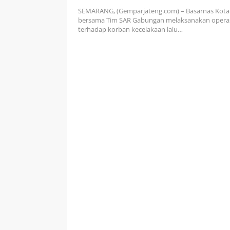
Semarang-Kendal, Satu Orang
SEMARANG, (Gemparjateng.com) – Basarnas Kot
Meninggal Dunia
bersama Tim SAR Gabungan melaksanakan operas
terhadap korban kecelakaan lalu…