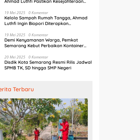
Ahmad Luthfi Pastikan Kesejahteraan
Penjaga Pintu Air
19 Mei 2025
0 Komentar
Kelola Sampah Rumah Tangga, Ahmad
Luthfi Ingin Biopori Diterapkan
Pengembang Perumahan
19 Mei 2025
0 Komentar
Demi Kenyamanan Warga, Pemkot
Semarang Kebut Perbaikan Kontainer
Truk Sampah
20 Mei 2025
0 Komentar
Disdik Kota Semarang Resmi Rilis Jadwal
SPMB TK, SD hingga SMP Negeri
erita Terbaru