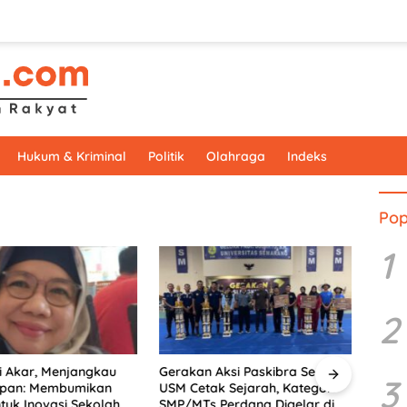
Hukum & Kriminal
Politik
Olahraga
Indeks
Pop
1
2
 Akar, Menjangkau
Gerakan Aksi Paskibra Series X
Doron
3
pan: Membumikan
USM Cetak Sejarah, Kategori
PkM 
uk Inovasi Sekolah
SMP/MTs Perdana Digelar di
Sema