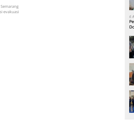
a Semarang
i evakuasi
6 
Pe
D
L