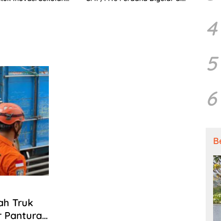
jutan
Tingkat Nasional
4
5
6
B
ah Truk
r Pantura