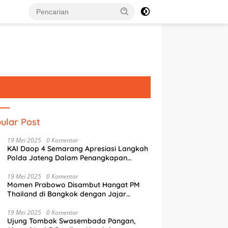
ular Post
19 Mei 2025
0 Komentar
KAI Daop 4 Semarang Apresiasi Langkah
Polda Jateng Dalam Penangkapan
Pelaku Perusakan Aset Rumah
Perusahaan
19 Mei 2025
0 Komentar
Momen Prabowo Disambut Hangat PM
Thailand di Bangkok dengan Jajar
Kehormatan
g Literasi Digital, Tim
Mak Jegagik Padel Jadi Ajang
S
19 Mei 2025
0 Komentar
USM Latih Siswa SMAN 4
Guyub Pemkot, Wartawan, dan
S
Ujung Tombak Swasembada Pangan,
rang Pemrograman IoT
BUMD Sambut HUT ke-81 RI
P