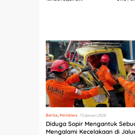
Berkelan
am
Berita
,
Peristiwa
15 Januari 2026
Diduga Sopir Mengantuk Sebu
Mengalami Kecelakaan di Jalu