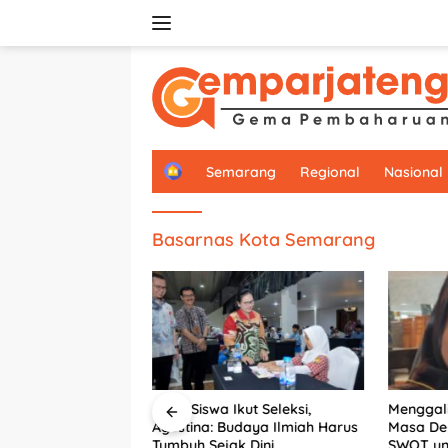
Langsung
ke
konten
H
Semarang
Regional
Nasional
o
m
e
Basarnas Kota Semarang
6.292 Siswa Ikut Seleksi,
Menggali
arang Perkuat
Agustina: Budaya Ilmiah Harus
Masa De
PU, Dorong
Tumbuh Sejak Dini
SWOT unt
 Segera Serahkan