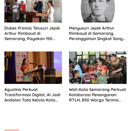
Dubes Prancis Telusuri Jejak
Menyusuri Jejak Arthur
Arthur Rimbaud di
Rimbaud di Semarang,
Semarang, Rayakan 150
Persinggahan Singkat Sang
Tahun Perjalanan Sang
Penyair Dunia
Penyair
Agustina Perkuat
Wali Kota Semarang Perkuat
Transformasi Digital, AI Jadi
Kolaborasi Penanganan
Andalan Tata Kelola Kota
RTLH, 850 Warga Terima
Semarang
Bantuan Renovasi Rumah