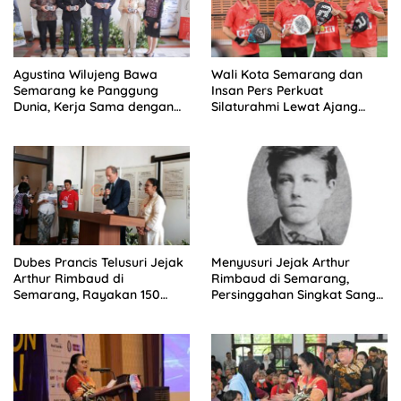
Agustina Wilujeng Bawa
Wali Kota Semarang dan
Semarang ke Panggung
Insan Pers Perkuat
Dunia, Kerja Sama dengan
Silaturahmi Lewat Ajang
Prancis Perkuat Budaya dan
‘Mak Jegagik Padel
Pariwisata
Dubes Prancis Telusuri Jejak
Menyusuri Jejak Arthur
Arthur Rimbaud di
Rimbaud di Semarang,
Semarang, Rayakan 150
Persinggahan Singkat Sang
Tahun Perjalanan Sang
Penyair Dunia
Penyair