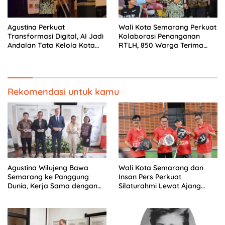
Agustina Perkuat
Wali Kota Semarang Perkuat
Transformasi Digital, AI Jadi
Kolaborasi Penanganan
Andalan Tata Kelola Kota
RTLH, 850 Warga Terima
Semarang
Bantuan Renovasi Rumah
Rekomendasi untuk kamu
Agustina Wilujeng Bawa
Wali Kota Semarang dan
Semarang ke Panggung
Insan Pers Perkuat
Dunia, Kerja Sama dengan
Silaturahmi Lewat Ajang
Prancis Perkuat Budaya dan
‘Mak Jegagik Padel
Pariwisata