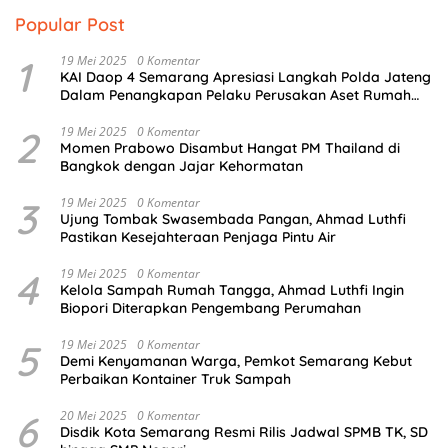
Popular Post
1
19 Mei 2025
0 Komentar
KAI Daop 4 Semarang Apresiasi Langkah Polda Jateng
Dalam Penangkapan Pelaku Perusakan Aset Rumah
Perusahaan
2
19 Mei 2025
0 Komentar
Momen Prabowo Disambut Hangat PM Thailand di
Bangkok dengan Jajar Kehormatan
3
19 Mei 2025
0 Komentar
Ujung Tombak Swasembada Pangan, Ahmad Luthfi
Pastikan Kesejahteraan Penjaga Pintu Air
4
19 Mei 2025
0 Komentar
Kelola Sampah Rumah Tangga, Ahmad Luthfi Ingin
Biopori Diterapkan Pengembang Perumahan
5
19 Mei 2025
0 Komentar
Demi Kenyamanan Warga, Pemkot Semarang Kebut
Perbaikan Kontainer Truk Sampah
6
20 Mei 2025
0 Komentar
Disdik Kota Semarang Resmi Rilis Jadwal SPMB TK, SD