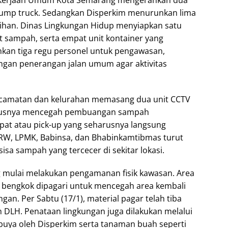
ekerjaan Umum Kota Semarang mengerahkan dua
t dump truck. Sedangkan Disperkim menurunkan lima
sihan. Dinas Lingkungan Hidup menyiapkan satu
t sampah, serta empat unit kontainer yang
unkan tiga regu personel untuk pengawasan,
an penerangan jalan umum agar aktivitas
 Kecamatan dan kelurahan memasang dua unit CCTV
hususnya mencegah pembuangan sampah
at atau pick-up yang seharusnya langsung
RW, LPMK, Babinsa, dan Bhabinkamtibmas turut
sa sampah yang tercecer di sekitar lokasi.
 mulai melakukan pengamanan fisik kawasan. Area
ks bengkok dipagari untuk mencegah area kembali
n. Per Sabtu (17/1), material pagar telah tiba
 DLH. Penataan lingkungan juga dilakukan melalui
uya oleh Disperkim serta tanaman buah seperti