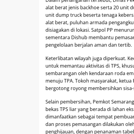
Dalam penanganan tersebut, Dinas P
alat berat jenis backhoe serta 20 uni
unit dump truck beserta tenaga keber
alat berat, puluhan armada pengangku
disiagakan di lokasi. Satpol PP menur
sementara Dishub membantu pemasang
pengelolaan berjalan aman dan tertib.
Keterlibatan wilayah juga diperkuat.
untuk memantau aktivitas di TPS, k
sembarangan oleh kendaraan roda emp
menuju TPA. Tokoh masyarakat, ketua 
bergotong royong membersihkan sisa-si
Selain pembersihan, Pemkot Semarang
bekas TPS liar yang berada di lahan e
dimanfaatkan sebagai tempat pembuanga
dan proses pemasangan dilakukan oleh
penghijauan, dengan penanaman tabeb