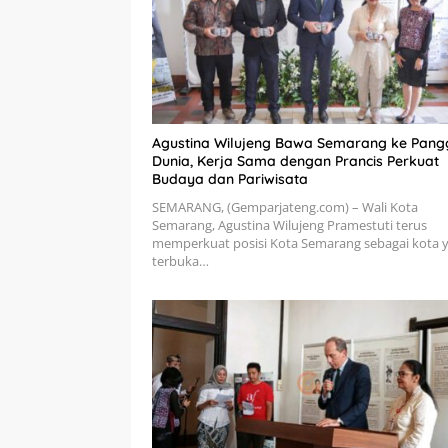
Agustina Wilujeng Bawa Semarang ke Pan
Dunia, Kerja Sama dengan Prancis Perkuat
Budaya dan Pariwisata
SEMARANG, (Gemparjateng.com) – Wali Kota
Semarang, Agustina Wilujeng Pramestuti terus
memperkuat posisi Kota Semarang sebagai kota 
terbuka…