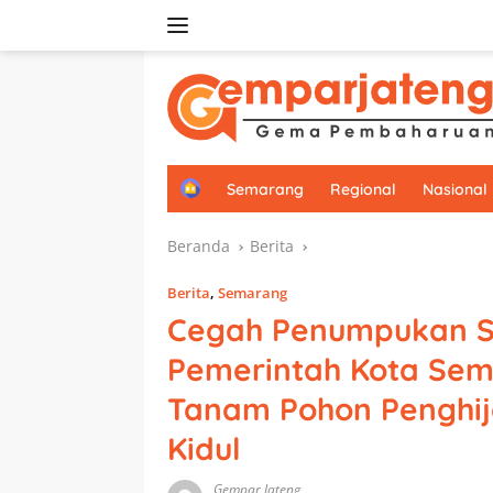
Langsung
ke
konten
H
Semarang
Regional
Nasional
o
m
Beranda
Berita
e
Berita
,
Semarang
Cegah Penumpukan S
Pemerintah Kota Se
Tanam Pohon Penghija
Kidul
Gempar Jateng