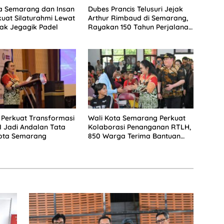
a Semarang dan Insan
Dubes Prancis Telusuri Jejak
kuat Silaturahmi Lewat
Arthur Rimbaud di Semarang,
ak Jegagik Padel
Rayakan 150 Tahun Perjalanan
Sang Penyair
 Perkuat Transformasi
Wali Kota Semarang Perkuat
AI Jadi Andalan Tata
Kolaborasi Penanganan RTLH,
Kota Semarang
850 Warga Terima Bantuan
Renovasi Rumah