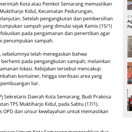
merintah Kota atau Pemkot Semarang memastikan
Muktiharjo Kidul, Kecamatan Pedurungan,
8 
elanjutan. Setelah pengangkutan dan pembersihan
Ag
p tumpukan sampah yang dimulai sejak Kamis (15/1)
Pa
Pr
 difokuskan pada pengamanan dan penertiban agar
lami penumpukan sampah.
g, sebelumnya telah menegaskan bahwa
k berhenti pada pengangkutan sampah, melainkan
amanan lokasi. Kebijakan tersebut mencakup
bahan kontainer, hingga sterilisasi area yang
k pembuangan liar.
 Pj Sekretaris Daerah Kota Semarang, Budi Prakosa
n TPS Muktiharjo Kidul, pada Sabtu (17/1).
intas OPD dan unsur kewilayahan untuk memastikan