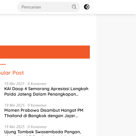
ular Post
19 Mei 2025
0 Komentar
KAI Daop 4 Semarang Apresiasi Langkah
Polda Jateng Dalam Penangkapan
Pelaku Perusakan Aset Rumah
Perusahaan
19 Mei 2025
0 Komentar
Momen Prabowo Disambut Hangat PM
Thailand di Bangkok dengan Jajar
Kehormatan
19 Mei 2025
0 Komentar
Ujung Tombak Swasembada Pangan,