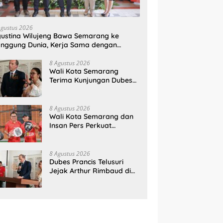
Agustus 2026
ustina Wilujeng Bawa Semarang ke
nggung Dunia, Kerja Sama dengan
ancis Perkuat Budaya dan Pariwisata
8 Agustus 2026
Wali Kota Semarang
Terima Kunjungan Dubes
Prancis, Perkuat Hubungan
Kerja Sama Antarbudaya
8 Agustus 2026
Wali Kota Semarang dan
Insan Pers Perkuat
Silaturahmi Lewat Ajang
‘Mak Jegagik Padel
8 Agustus 2026
Dubes Prancis Telusuri
Jejak Arthur Rimbaud di
Semarang, Rayakan 150
Tahun Perjalanan Sang
Penyair