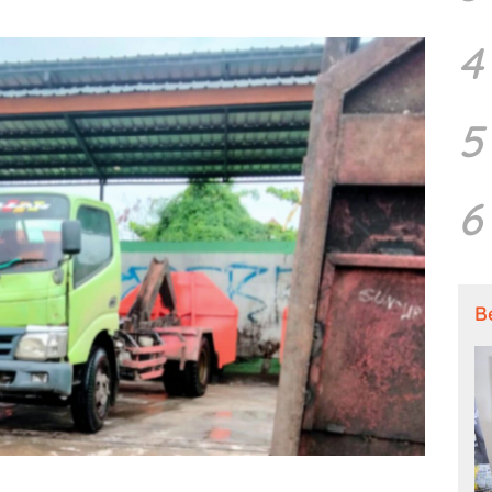
4
5
6
B