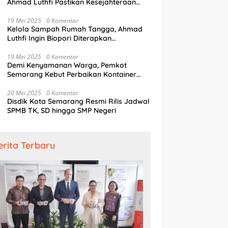
Ahmad Luthfi Pastikan Kesejahteraan
Penjaga Pintu Air
19 Mei 2025
0 Komentar
Kelola Sampah Rumah Tangga, Ahmad
Luthfi Ingin Biopori Diterapkan
Pengembang Perumahan
19 Mei 2025
0 Komentar
Demi Kenyamanan Warga, Pemkot
Semarang Kebut Perbaikan Kontainer
Truk Sampah
20 Mei 2025
0 Komentar
Disdik Kota Semarang Resmi Rilis Jadwal
SPMB TK, SD hingga SMP Negeri
erita Terbaru