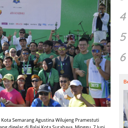
4
5
6
B
i Kota Semarang Agustina Wilujeng Pramestuti
g digelar di Balai Kota Surabaya, Minggu, 7 Juni