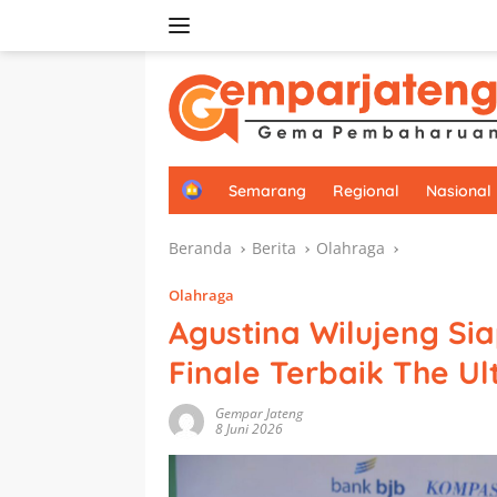
Langsung
ke
konten
H
Semarang
Regional
Nasional
o
m
Beranda
Berita
Olahraga
e
Olahraga
Agustina Wilujeng S
Finale Terbaik The Ul
Gempar Jateng
8 Juni 2026