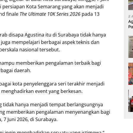
ri persiapan Kota Semarang yang akan menjadi
nd finale
The Ultimate 10K Series 2026
pada 13
8 
Ag
Pa
Pr
ab disapa Agustina itu di Surabaya tidak hanya
juga mempelajari berbagai aspek teknis dan
berskala nasional tersebut.
 mampu memberikan pengalaman terbaik bagi
rbagai daerah.
agai kota penyelenggara seri terakhir menjadi
 menghadirkan event yang berkesan.
g tidak hanya menjadi tempat berlangsungnya
i yang memberikan pengalaman menyenangkan bagi
, 7 Juni 2026, di Surabaya.
ami ingin menghadirkan sesuatu yang istimewa,”