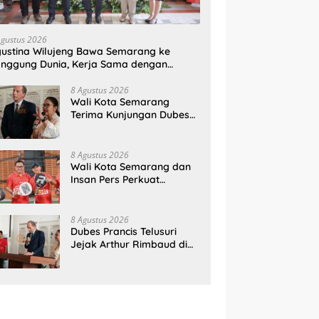
Agustus 2026
ustina Wilujeng Bawa Semarang ke
nggung Dunia, Kerja Sama dengan
ancis Perkuat Budaya dan Pariwisata
8 Agustus 2026
Wali Kota Semarang
Terima Kunjungan Dubes
Prancis, Perkuat Hubungan
Kerja Sama Antarbudaya
8 Agustus 2026
Wali Kota Semarang dan
Insan Pers Perkuat
Silaturahmi Lewat Ajang
‘Mak Jegagik Padel
8 Agustus 2026
Dubes Prancis Telusuri
Jejak Arthur Rimbaud di
Semarang, Rayakan 150
Tahun Perjalanan Sang
Penyair