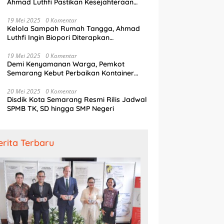
Ahmad Luthfi Pastikan Kesejahteraan
Penjaga Pintu Air
19 Mei 2025
0 Komentar
Kelola Sampah Rumah Tangga, Ahmad
Luthfi Ingin Biopori Diterapkan
Pengembang Perumahan
19 Mei 2025
0 Komentar
Demi Kenyamanan Warga, Pemkot
Semarang Kebut Perbaikan Kontainer
Truk Sampah
20 Mei 2025
0 Komentar
Disdik Kota Semarang Resmi Rilis Jadwal
SPMB TK, SD hingga SMP Negeri
erita Terbaru