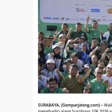
SURABAYA, (Gemparjateng.com) –
Wal
menghadiri ajang Suroboyo 10K 2026 yan