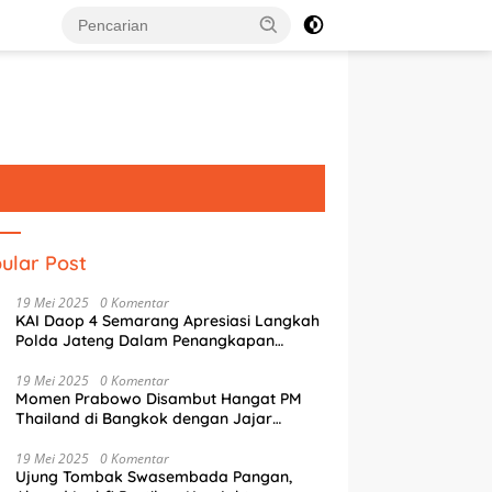
ular Post
19 Mei 2025
0 Komentar
KAI Daop 4 Semarang Apresiasi Langkah
Polda Jateng Dalam Penangkapan
Pelaku Perusakan Aset Rumah
Perusahaan
19 Mei 2025
0 Komentar
Momen Prabowo Disambut Hangat PM
Thailand di Bangkok dengan Jajar
Kehormatan
19 Mei 2025
0 Komentar
Ujung Tombak Swasembada Pangan,