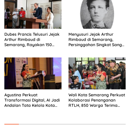
Dubes Prancis Telusuri Jejak
Menyusuri Jejak Arthur
Arthur Rimbaud di
Rimbaud di Semarang,
Semarang, Rayakan 150
Persinggahan Singkat Sang
Tahun Perjalanan Sang
Penyair Dunia
Penyair
Wali Kota Semarang Perkuat
Agustina Perkuat
Kolaborasi Penanganan
Transformasi Digital, AI Jadi
RTLH, 850 Warga Terima
Andalan Tata Kelola Kota
Bantuan Renovasi Rumah
Semarang