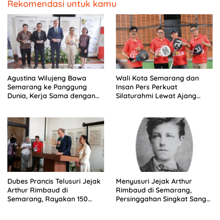
Rekomendasi untuk kamu
Agustina Wilujeng Bawa
Wali Kota Semarang dan
Semarang ke Panggung
Insan Pers Perkuat
Dunia, Kerja Sama dengan
Silaturahmi Lewat Ajang
Prancis Perkuat Budaya dan
‘Mak Jegagik Padel
Pariwisata
Dubes Prancis Telusuri Jejak
Menyusuri Jejak Arthur
Arthur Rimbaud di
Rimbaud di Semarang,
Semarang, Rayakan 150
Persinggahan Singkat Sang
Tahun Perjalanan Sang
Penyair Dunia
Penyair