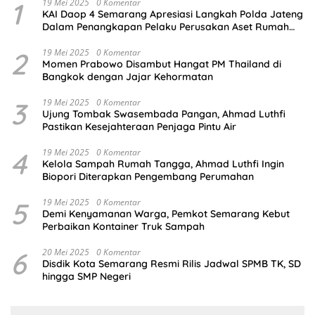
1
19 Mei 2025
0 Komentar
KAI Daop 4 Semarang Apresiasi Langkah Polda Jateng
Dalam Penangkapan Pelaku Perusakan Aset Rumah
Perusahaan
2
19 Mei 2025
0 Komentar
Momen Prabowo Disambut Hangat PM Thailand di
Bangkok dengan Jajar Kehormatan
3
19 Mei 2025
0 Komentar
Ujung Tombak Swasembada Pangan, Ahmad Luthfi
Pastikan Kesejahteraan Penjaga Pintu Air
4
19 Mei 2025
0 Komentar
Kelola Sampah Rumah Tangga, Ahmad Luthfi Ingin
Biopori Diterapkan Pengembang Perumahan
5
19 Mei 2025
0 Komentar
Demi Kenyamanan Warga, Pemkot Semarang Kebut
Perbaikan Kontainer Truk Sampah
6
20 Mei 2025
0 Komentar
Disdik Kota Semarang Resmi Rilis Jadwal SPMB TK, SD
hingga SMP Negeri