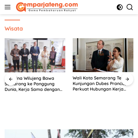
Langsung
ke
konten
Wisata
Wali Kota Semarang Terima
Agustina Wilujeng Bawa
Kunjungan Dubes Prancis,
Semarang ke Panggung
Perkuat Hubungan Kerja
Dunia, Kerja Sama dengan
Sama Antarbudaya
Prancis Perkuat Budaya dan
Pariwisata