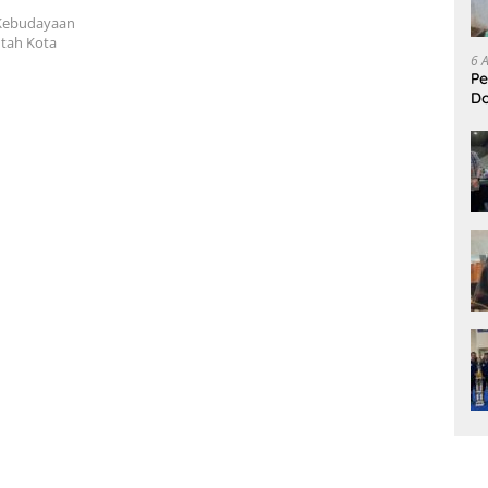
 Kebudayaan
ntah Kota
6 
Pe
D
L