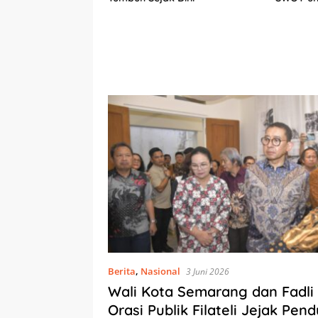
Berkelan
am
Berita
,
Nasional
3 Juni 2026
Wali Kota Semarang dan Fadli
Orasi Publik Filateli Jejak Pe