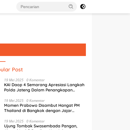
ular Post
19 Mei 2025
0 Komentar
KAI Daop 4 Semarang Apresiasi Langkah
Polda Jateng Dalam Penangkapan
Pelaku Perusakan Aset Rumah
Perusahaan
19 Mei 2025
0 Komentar
Momen Prabowo Disambut Hangat PM
Thailand di Bangkok dengan Jajar
Kehormatan
g Literasi Digital, Tim
Mak Jegagik Padel Jadi Ajang
S
19 Mei 2025
0 Komentar
USM Latih Siswa SMAN 4
Guyub Pemkot, Wartawan, dan
S
Ujung Tombak Swasembada Pangan,
rang Pemrograman IoT
BUMD Sambut HUT ke-81 RI
P