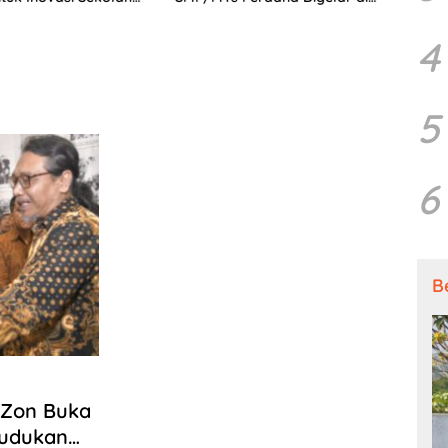
jutan
Tingkat Nasional
4
5
6
B
 Zon Buka
ndudukan