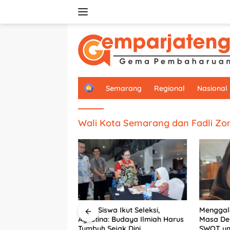
Langsung
ke
konten
H
Semarang
Regional
Nasional
o
m
e
Wali Kota Semarang dan Fadli Zo
6.292 Siswa Ikut Seleksi,
Menggali
arang Perkuat
Agustina: Budaya Ilmiah Harus
Masa De
PU, Dorong
Tumbuh Sejak Dini
SWOT unt
 Segera Serahkan