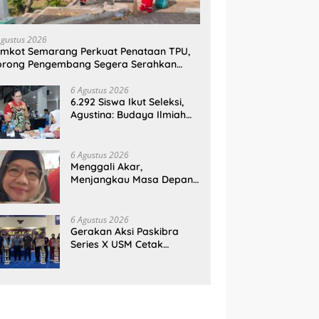
Agustus 2026
mkot Semarang Perkuat Penataan TPU,
orong Pengembang Segera Serahkan
ahan Makam
6 Agustus 2026
6.292 Siswa Ikut Seleksi,
Agustina: Budaya Ilmiah
Harus Tumbuh Sejak Dini
6 Agustus 2026
Menggali Akar,
Menjangkau Masa Depan:
Membumikan SWOT untuk
Inovasi Sekolah
Berkelanjutan
6 Agustus 2026
Gerakan Aksi Paskibra
Series X USM Cetak
Sejarah, Kategori
SMP/MTs Perdana Digelar
di Tingkat Nasional