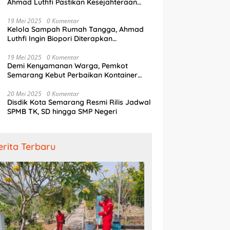
Ahmad Luthfi Pastikan Kesejahteraan
Penjaga Pintu Air
19 Mei 2025
0 Komentar
Kelola Sampah Rumah Tangga, Ahmad
Luthfi Ingin Biopori Diterapkan
Pengembang Perumahan
19 Mei 2025
0 Komentar
Demi Kenyamanan Warga, Pemkot
Semarang Kebut Perbaikan Kontainer
Truk Sampah
20 Mei 2025
0 Komentar
Disdik Kota Semarang Resmi Rilis Jadwal
SPMB TK, SD hingga SMP Negeri
erita Terbaru