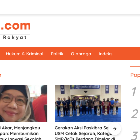
Hukum & Kriminal
Politik
Olahraga
Indeks
n
Pop
1
2
 Akar, Menjangkau
Gerakan Aksi Paskibra Series X
Doron
3
pan: Membumikan
USM Cetak Sejarah, Kategori
PkM 
uk Inovasi Sekolah
SMP/MTs Perdana Digelar di
Sema