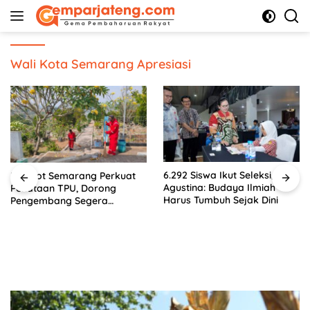
Langsung
ke
konten
Wali Kota Semarang Apresiasi
6.292 Siswa Ikut Seleksi,
Pemkot Semarang Perkuat
Agustina: Budaya Ilmiah
Penataan TPU, Dorong
Harus Tumbuh Sejak Dini
Pengembang Segera
Serahkan Lahan Makam