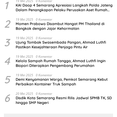
1
19 Mei 2025
0 Komentar
KAI Daop 4 Semarang Apresiasi Langkah Polda Jateng
Dalam Penangkapan Pelaku Perusakan Aset Rumah
Perusahaan
2
19 Mei 2025
0 Komentar
Momen Prabowo Disambut Hangat PM Thailand di
Bangkok dengan Jajar Kehormatan
3
19 Mei 2025
0 Komentar
Ujung Tombak Swasembada Pangan, Ahmad Luthfi
Pastikan Kesejahteraan Penjaga Pintu Air
4
19 Mei 2025
0 Komentar
Kelola Sampah Rumah Tangga, Ahmad Luthfi Ingin
Biopori Diterapkan Pengembang Perumahan
5
19 Mei 2025
0 Komentar
Demi Kenyamanan Warga, Pemkot Semarang Kebut
Perbaikan Kontainer Truk Sampah
6
20 Mei 2025
0 Komentar
Disdik Kota Semarang Resmi Rilis Jadwal SPMB TK, SD
hingga SMP Negeri