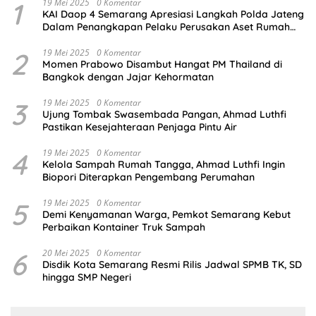
1
19 Mei 2025
0 Komentar
KAI Daop 4 Semarang Apresiasi Langkah Polda Jateng
Dalam Penangkapan Pelaku Perusakan Aset Rumah
Perusahaan
2
19 Mei 2025
0 Komentar
Momen Prabowo Disambut Hangat PM Thailand di
Bangkok dengan Jajar Kehormatan
3
19 Mei 2025
0 Komentar
Ujung Tombak Swasembada Pangan, Ahmad Luthfi
Pastikan Kesejahteraan Penjaga Pintu Air
4
19 Mei 2025
0 Komentar
Kelola Sampah Rumah Tangga, Ahmad Luthfi Ingin
Biopori Diterapkan Pengembang Perumahan
5
19 Mei 2025
0 Komentar
Demi Kenyamanan Warga, Pemkot Semarang Kebut
Perbaikan Kontainer Truk Sampah
6
20 Mei 2025
0 Komentar
Disdik Kota Semarang Resmi Rilis Jadwal SPMB TK, SD
hingga SMP Negeri