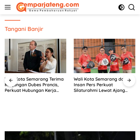
Langsung
ke
konten
Tangani Banjir
Wali Kota Semarang Terima
Wali Kota Semarang dan
Kunjungan Dubes Prancis,
Insan Pers Perkuat
Perkuat Hubungan Kerja
Silaturahmi Lewat Ajang
Sama Antarbudaya
‘Mak Jegagik Padel