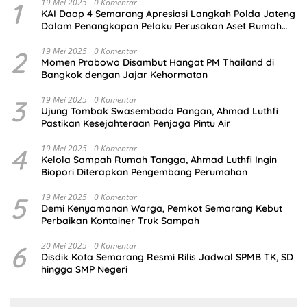
1
19 Mei 2025
0 Komentar
KAI Daop 4 Semarang Apresiasi Langkah Polda Jateng
Dalam Penangkapan Pelaku Perusakan Aset Rumah
Perusahaan
2
19 Mei 2025
0 Komentar
Momen Prabowo Disambut Hangat PM Thailand di
Bangkok dengan Jajar Kehormatan
3
19 Mei 2025
0 Komentar
Ujung Tombak Swasembada Pangan, Ahmad Luthfi
Pastikan Kesejahteraan Penjaga Pintu Air
4
19 Mei 2025
0 Komentar
Kelola Sampah Rumah Tangga, Ahmad Luthfi Ingin
Biopori Diterapkan Pengembang Perumahan
5
19 Mei 2025
0 Komentar
Demi Kenyamanan Warga, Pemkot Semarang Kebut
Perbaikan Kontainer Truk Sampah
6
20 Mei 2025
0 Komentar
Disdik Kota Semarang Resmi Rilis Jadwal SPMB TK, SD
hingga SMP Negeri