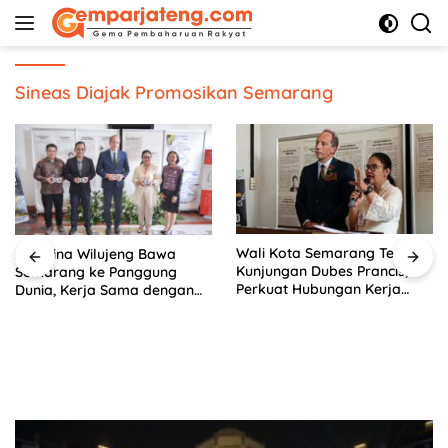
Langsung
ke
konten
Sineas Diajak Promosikan Semarang
Wali Kota Semarang Terima
Agustina Wilujeng Bawa
Kunjungan Dubes Prancis,
Semarang ke Panggung
Perkuat Hubungan Kerja
Dunia, Kerja Sama dengan
Sama Antarbudaya
Prancis Perkuat Budaya dan
Pariwisata