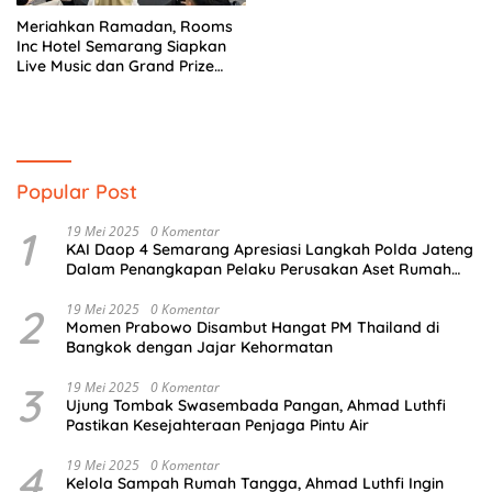
Meriahkan Ramadan, Rooms
Inc Hotel Semarang Siapkan
Live Music dan Grand Prize
THR Rp 15 Juta
Popular Post
1
19 Mei 2025
0 Komentar
KAI Daop 4 Semarang Apresiasi Langkah Polda Jateng
Dalam Penangkapan Pelaku Perusakan Aset Rumah
Perusahaan
2
19 Mei 2025
0 Komentar
Momen Prabowo Disambut Hangat PM Thailand di
Bangkok dengan Jajar Kehormatan
3
19 Mei 2025
0 Komentar
Ujung Tombak Swasembada Pangan, Ahmad Luthfi
Pastikan Kesejahteraan Penjaga Pintu Air
4
19 Mei 2025
0 Komentar
Kelola Sampah Rumah Tangga, Ahmad Luthfi Ingin