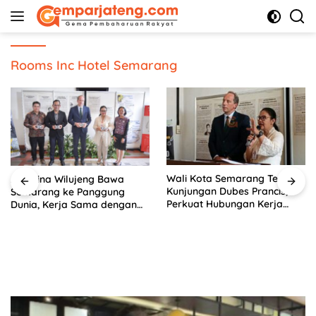
Langsung
ke
konten
Rooms Inc Hotel Semarang
Wali Kota Semarang Terima
Wali 
tina Wilujeng Bawa
Kunjungan Dubes Prancis,
Insan
rang ke Panggung
Perkuat Hubungan Kerja
Silat
a, Kerja Sama dengan
Sama Antarbudaya
‘Mak 
cis Perkuat Budaya dan
wisata