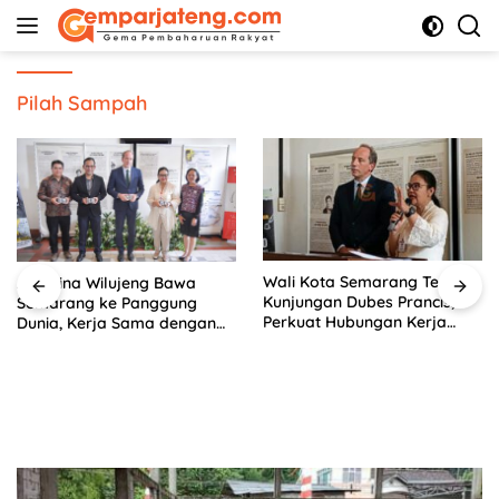
Langsung
ke
konten
Pilah Sampah
Wali Kota Semarang Terima
Agustina Wilujeng Bawa
Kunjungan Dubes Prancis,
Semarang ke Panggung
Perkuat Hubungan Kerja
Dunia, Kerja Sama dengan
Sama Antarbudaya
Prancis Perkuat Budaya dan
Pariwisata