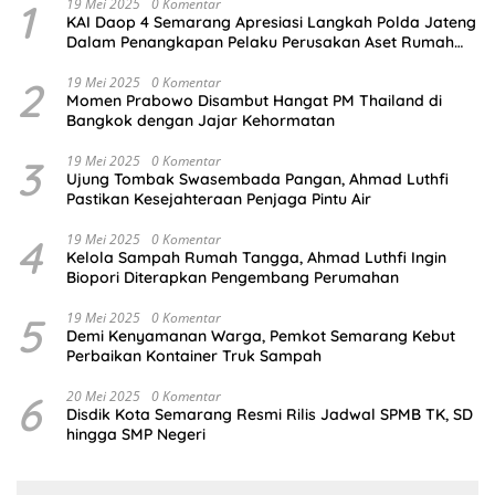
1
19 Mei 2025
0 Komentar
KAI Daop 4 Semarang Apresiasi Langkah Polda Jateng
Dalam Penangkapan Pelaku Perusakan Aset Rumah
Perusahaan
2
19 Mei 2025
0 Komentar
Momen Prabowo Disambut Hangat PM Thailand di
Bangkok dengan Jajar Kehormatan
3
19 Mei 2025
0 Komentar
Ujung Tombak Swasembada Pangan, Ahmad Luthfi
Pastikan Kesejahteraan Penjaga Pintu Air
4
19 Mei 2025
0 Komentar
Kelola Sampah Rumah Tangga, Ahmad Luthfi Ingin
Biopori Diterapkan Pengembang Perumahan
5
19 Mei 2025
0 Komentar
Demi Kenyamanan Warga, Pemkot Semarang Kebut
Perbaikan Kontainer Truk Sampah
6
20 Mei 2025
0 Komentar
Disdik Kota Semarang Resmi Rilis Jadwal SPMB TK, SD
hingga SMP Negeri