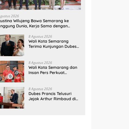
Agustus 2026
ustina Wilujeng Bawa Semarang ke
nggung Dunia, Kerja Sama dengan
ancis Perkuat Budaya dan Pariwisata
8 Agustus 2026
Wali Kota Semarang
Terima Kunjungan Dubes
Prancis, Perkuat Hubungan
Kerja Sama Antarbudaya
8 Agustus 2026
Wali Kota Semarang dan
Insan Pers Perkuat
Silaturahmi Lewat Ajang
‘Mak Jegagik Padel
8 Agustus 2026
Dubes Prancis Telusuri
Jejak Arthur Rimbaud di
Semarang, Rayakan 150
Tahun Perjalanan Sang
Penyair