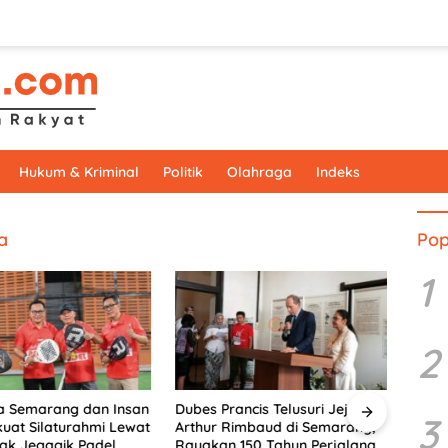
Hukum & Kriminal
Politik
Olahraga
Indeks
a
Pop
1
2
a Semarang dan Insan
Dubes Prancis Telusuri Jejak
Menyu
3
kuat Silaturahmi Lewat
Arthur Rimbaud di Semarang,
Rimb
ak Jegagik Padel
Rayakan 150 Tahun Perjalanan
Pers