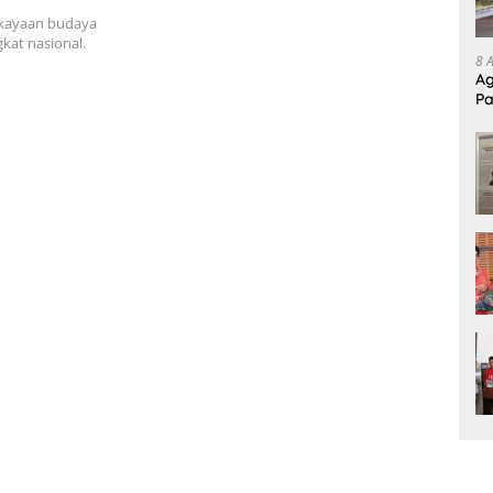
ntara
ekayaan budaya
kat nasional.
8 
Ag
Pa
Pr