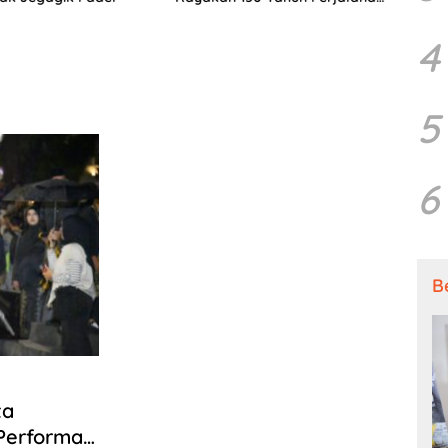
Sang Penyair
Penya
4
5
6
B
ta
Performa