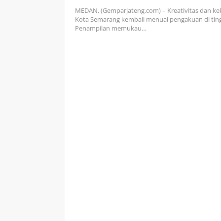
Terbaik Karnaval Budaya Nusa
MEDAN, (Gemparjateng.com) – Kreativitas dan k
Rakernas XVIII APEKSI 2026
Kota Semarang kembali menuai pengakuan di ting
Penampilan memukau…