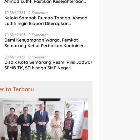
Ahmad Luthfi Pastikan Kesejahteraan
ir Dunia
R
Penjaga Pintu Air
19 Mei 2025
0 Komentar
Kelola Sampah Rumah Tangga, Ahmad
Luthfi Ingin Biopori Diterapkan
Pengembang Perumahan
19 Mei 2025
0 Komentar
Demi Kenyamanan Warga, Pemkot
Semarang Kebut Perbaikan Kontainer
Truk Sampah
20 Mei 2025
0 Komentar
Disdik Kota Semarang Resmi Rilis Jadwal
SPMB TK, SD hingga SMP Negeri
erita Terbaru