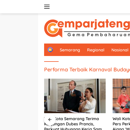
Langsung
ke
konten
H
Semarang
Regional
Nasional
o
m
e
Performa Terbaik Karnaval Buday
Wali Kota Semarang Terima
Wali Kot
lujeng Bawa
Kunjungan Dubes Prancis,
Pers Per
e Panggung Dunia,
Perkuat Hubungan Kerja Sama
Ajang ‘M
dengan Prancis