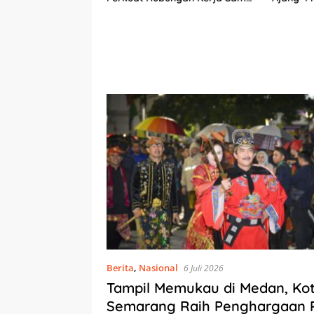
Antarbudaya
daya dan
Berita
,
Nasional
6 Juli 2026
Tampil Memukau di Medan, Ko
Semarang Raih Penghargaan 