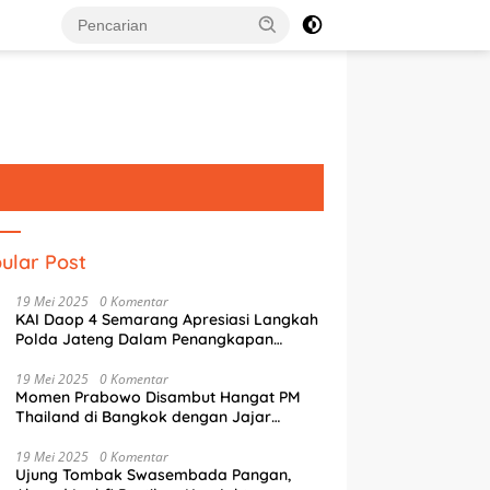
ular Post
19 Mei 2025
0 Komentar
KAI Daop 4 Semarang Apresiasi Langkah
Polda Jateng Dalam Penangkapan
Pelaku Perusakan Aset Rumah
Perusahaan
19 Mei 2025
0 Komentar
Momen Prabowo Disambut Hangat PM
Thailand di Bangkok dengan Jajar
Kehormatan
suri Jejak Arthur
Agustina Perkuat Transformasi
W
19 Mei 2025
0 Komentar
aud di Semarang,
Digital, AI Jadi Andalan Tata
K
Ujung Tombak Swasembada Pangan,
inggahan Singkat Sang
Kelola Kota Semarang
8