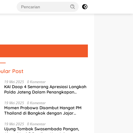
ular Post
19 Mei 2025
0 Komentar
KAI Daop 4 Semarang Apresiasi Langkah
Polda Jateng Dalam Penangkapan
Pelaku Perusakan Aset Rumah
Perusahaan
19 Mei 2025
0 Komentar
Momen Prabowo Disambut Hangat PM
Thailand di Bangkok dengan Jajar
Kehormatan
g Literasi Digital, Tim
Mak Jegagik Padel Jadi Ajang
S
19 Mei 2025
0 Komentar
USM Latih Siswa SMAN 4
Guyub Pemkot, Wartawan, dan
S
Ujung Tombak Swasembada Pangan,
rang Pemrograman IoT
BUMD Sambut HUT ke-81 RI
P