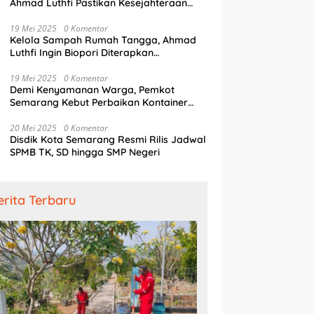
Ahmad Luthfi Pastikan Kesejahteraan
Penjaga Pintu Air
19 Mei 2025
0 Komentar
Kelola Sampah Rumah Tangga, Ahmad
Luthfi Ingin Biopori Diterapkan
Pengembang Perumahan
19 Mei 2025
0 Komentar
Demi Kenyamanan Warga, Pemkot
Semarang Kebut Perbaikan Kontainer
Truk Sampah
20 Mei 2025
0 Komentar
Disdik Kota Semarang Resmi Rilis Jadwal
SPMB TK, SD hingga SMP Negeri
erita Terbaru