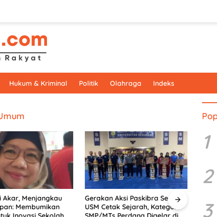
Hukum & Kriminal
Politik
Olahraga
Indeks
 Umum
Pop
1
2
 Akar, Menjangkau
Gerakan Aksi Paskibra Series X
Doron
3
pan: Membumikan
USM Cetak Sejarah, Kategori
PkM 
uk Inovasi Sekolah
SMP/MTs Perdana Digelar di
Sema