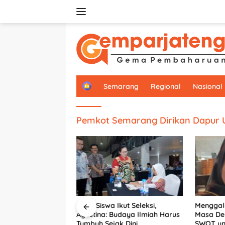
Langsung
ke
konten
H
Semarang
Regional
Nasional
o
m
e
Pemkot Semarang Dirikan Dapur
6.292 Siswa Ikut Seleksi,
Menggali
arang Perkuat
Agustina: Budaya Ilmiah Harus
Masa De
PU, Dorong
Tumbuh Sejak Dini
SWOT unt
 Segera Serahkan