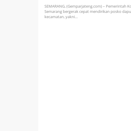
Dirikan Dapur Umum Bantu W
SEMARANG, (Gemparjateng.com) – Pemerintah Ko
Terdampak Banjir
Semarang bergerak cepat mendirikan posko dapu
kecamatan, yakni…