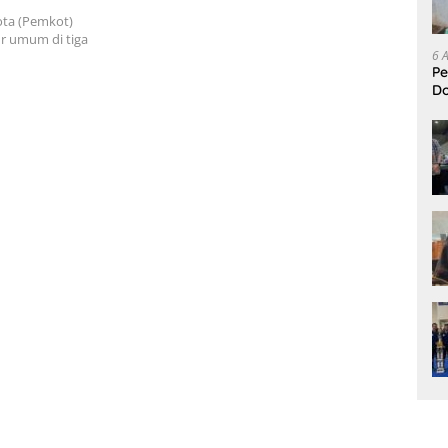
arga
ta (Pemkot)
r umum di tiga
6 
Pe
D
L