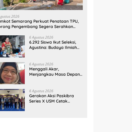
Agustus 2026
mkot Semarang Perkuat Penataan TPU,
orong Pengembang Segera Serahkan
ahan Makam
6 Agustus 2026
6.292 Siswa Ikut Seleksi,
Agustina: Budaya Ilmiah
Harus Tumbuh Sejak Dini
6 Agustus 2026
Menggali Akar,
Menjangkau Masa Depan:
Membumikan SWOT untuk
Inovasi Sekolah
Berkelanjutan
6 Agustus 2026
Gerakan Aksi Paskibra
Series X USM Cetak
Sejarah, Kategori
SMP/MTs Perdana Digelar
di Tingkat Nasional