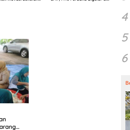
jutan
Tingkat Nasional
4
5
6
B
an
marang