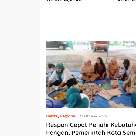
Berkelan
am
Berita
,
Regional
31 Oktober 2025
Respon Cepat Penuhi Kebutuh
Pangan, Pemerintah Kota Se