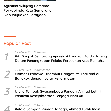
Agustina Wilujeng Bersama
Forkopimda Kota Semarang
Siap Wujudkan Perayaan
Natal dan Tahun Baru yang
Aman
Popular Post
1
19 Mei 2025
0 Komentar
KAI Daop 4 Semarang Apresiasi Langkah Polda Jateng
Dalam Penangkapan Pelaku Perusakan Aset Rumah
Perusahaan
2
19 Mei 2025
0 Komentar
Momen Prabowo Disambut Hangat PM Thailand di
Bangkok dengan Jajar Kehormatan
3
19 Mei 2025
0 Komentar
Ujung Tombak Swasembada Pangan, Ahmad Luthfi
Pastikan Kesejahteraan Penjaga Pintu Air
4
19 Mei 2025
0 Komentar
Kelola Sampah Rumah Tangga, Ahmad Luthfi Ingin