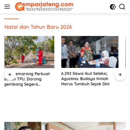
Langsung
ke
konten
Natal dan Tahun Baru 2026
6.292 Siswa Ikut Seleksi,
Menggali Akar, Menjangkau
Agustina: Budaya Ilmiah
Masa Depan: Membumikan
Harus Tumbuh Sejak Dini
SWOT untuk Inovasi Sekolah
Berkelanjutan