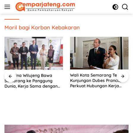
Langsung
ke
konten
Moril bagi Korban Kebakaran
Wali Kota Semarang Terima
Agustina Wilujeng Bawa
Kunjungan Dubes Prancis,
Semarang ke Panggung
Perkuat Hubungan Kerja
Dunia, Kerja Sama dengan
Sama Antarbudaya
Prancis Perkuat Budaya dan
Pariwisata