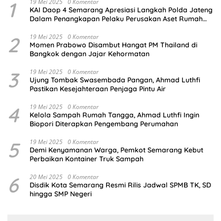
1
19 Mei 2025
0 Komentar
KAI Daop 4 Semarang Apresiasi Langkah Polda Jateng
Dalam Penangkapan Pelaku Perusakan Aset Rumah
Perusahaan
2
19 Mei 2025
0 Komentar
Momen Prabowo Disambut Hangat PM Thailand di
Bangkok dengan Jajar Kehormatan
3
19 Mei 2025
0 Komentar
Ujung Tombak Swasembada Pangan, Ahmad Luthfi
Pastikan Kesejahteraan Penjaga Pintu Air
4
19 Mei 2025
0 Komentar
Kelola Sampah Rumah Tangga, Ahmad Luthfi Ingin
Biopori Diterapkan Pengembang Perumahan
5
19 Mei 2025
0 Komentar
Demi Kenyamanan Warga, Pemkot Semarang Kebut
Perbaikan Kontainer Truk Sampah
6
20 Mei 2025
0 Komentar
Disdik Kota Semarang Resmi Rilis Jadwal SPMB TK, SD
hingga SMP Negeri