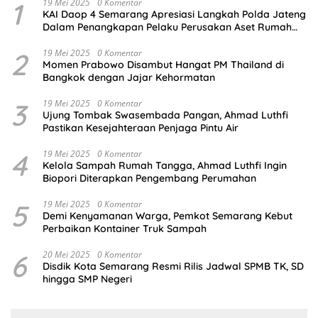
1
19 Mei 2025
0 Komentar
KAI Daop 4 Semarang Apresiasi Langkah Polda Jateng
Dalam Penangkapan Pelaku Perusakan Aset Rumah
Perusahaan
2
19 Mei 2025
0 Komentar
Momen Prabowo Disambut Hangat PM Thailand di
Bangkok dengan Jajar Kehormatan
3
19 Mei 2025
0 Komentar
Ujung Tombak Swasembada Pangan, Ahmad Luthfi
Pastikan Kesejahteraan Penjaga Pintu Air
4
19 Mei 2025
0 Komentar
Kelola Sampah Rumah Tangga, Ahmad Luthfi Ingin
Biopori Diterapkan Pengembang Perumahan
5
19 Mei 2025
0 Komentar
Demi Kenyamanan Warga, Pemkot Semarang Kebut
Perbaikan Kontainer Truk Sampah
6
20 Mei 2025
0 Komentar
Disdik Kota Semarang Resmi Rilis Jadwal SPMB TK, SD
hingga SMP Negeri