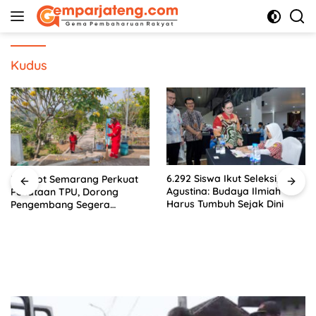
Langsung
ke
konten
Kudus
6.292 Siswa Ikut Seleksi,
Pemkot Semarang Perkuat
Agustina: Budaya Ilmiah
Penataan TPU, Dorong
Harus Tumbuh Sejak Dini
Pengembang Segera
Serahkan Lahan Makam