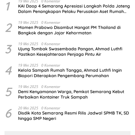
1
19 Mei 2025
0 Komentar
KAI Daop 4 Semarang Apresiasi Langkah Polda Jateng
Dalam Penangkapan Pelaku Perusakan Aset Rumah
Perusahaan
2
19 Mei 2025
0 Komentar
Momen Prabowo Disambut Hangat PM Thailand di
Bangkok dengan Jajar Kehormatan
3
19 Mei 2025
0 Komentar
Ujung Tombak Swasembada Pangan, Ahmad Luthfi
Pastikan Kesejahteraan Penjaga Pintu Air
4
19 Mei 2025
0 Komentar
Kelola Sampah Rumah Tangga, Ahmad Luthfi Ingin
Biopori Diterapkan Pengembang Perumahan
5
19 Mei 2025
0 Komentar
Demi Kenyamanan Warga, Pemkot Semarang Kebut
Perbaikan Kontainer Truk Sampah
6
20 Mei 2025
0 Komentar
Disdik Kota Semarang Resmi Rilis Jadwal SPMB TK, SD
hingga SMP Negeri