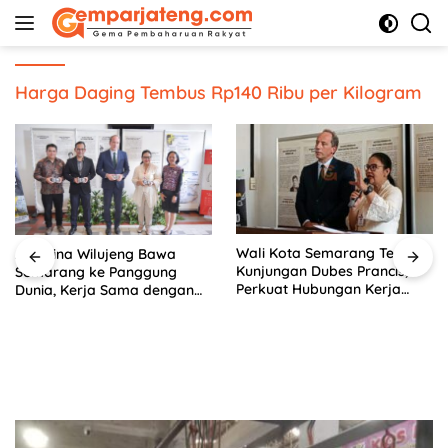
Langsung
ke
konten
Harga Daging Tembus Rp140 Ribu per Kilogram
Wali Kota Semarang Terima
Agustina Wilujeng Bawa
Kunjungan Dubes Prancis,
Semarang ke Panggung
Perkuat Hubungan Kerja
Dunia, Kerja Sama dengan
Sama Antarbudaya
Prancis Perkuat Budaya dan
Pariwisata