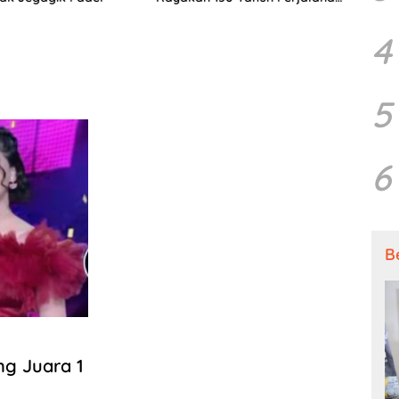
Sang Penyair
Penya
4
5
6
B
ng Juara 1