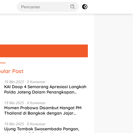
ular Post
19 Mei 2025
0 Komentar
KAI Daop 4 Semarang Apresiasi Langkah
Polda Jateng Dalam Penangkapan
Pelaku Perusakan Aset Rumah
Perusahaan
19 Mei 2025
0 Komentar
Momen Prabowo Disambut Hangat PM
Thailand di Bangkok dengan Jajar
Kehormatan
suri Jejak Arthur
Agustina Perkuat Transformasi
W
19 Mei 2025
0 Komentar
aud di Semarang,
Digital, AI Jadi Andalan Tata
K
Ujung Tombak Swasembada Pangan,
inggahan Singkat Sang
Kelola Kota Semarang
8