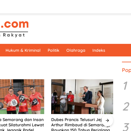
Hukum & Kriminal
Politik
Olahraga
Indeks
Pop
1
2
a Semarang dan Insan
Dubes Prancis Telusuri Jejak
Menyu
3
kuat Silaturahmi Lewat
Arthur Rimbaud di Semarang,
Rimb
ak Jegagik Padel
Rayakan 150 Tahun Perjalanan
Pers