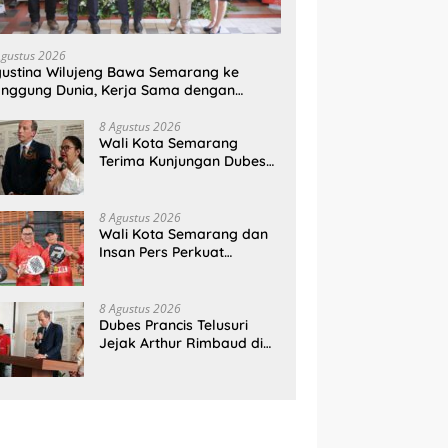
Agustus 2026
ustina Wilujeng Bawa Semarang ke
nggung Dunia, Kerja Sama dengan
ancis Perkuat Budaya dan Pariwisata
8 Agustus 2026
Wali Kota Semarang
Terima Kunjungan Dubes
Prancis, Perkuat Hubungan
Kerja Sama Antarbudaya
8 Agustus 2026
Wali Kota Semarang dan
Insan Pers Perkuat
Silaturahmi Lewat Ajang
‘Mak Jegagik Padel
8 Agustus 2026
Dubes Prancis Telusuri
Jejak Arthur Rimbaud di
Semarang, Rayakan 150
Tahun Perjalanan Sang
Penyair