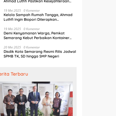
Ahmad Luthfi Pastikan Kesejahteraan
ir Dunia
R
Penjaga Pintu Air
19 Mei 2025
0 Komentar
Kelola Sampah Rumah Tangga, Ahmad
Luthfi Ingin Biopori Diterapkan
Pengembang Perumahan
19 Mei 2025
0 Komentar
Demi Kenyamanan Warga, Pemkot
Semarang Kebut Perbaikan Kontainer
Truk Sampah
20 Mei 2025
0 Komentar
Disdik Kota Semarang Resmi Rilis Jadwal
SPMB TK, SD hingga SMP Negeri
erita Terbaru