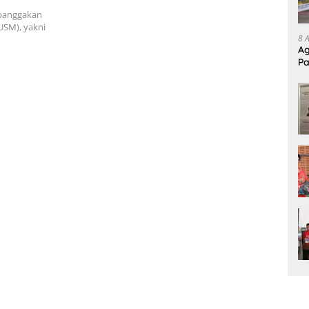
banggakan
USM), yakni
8 
Ag
Pa
Pr