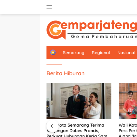
Langsung
ke
konten
H
Semarang
Regional
Nasional
o
m
e
Berita Hiburan
Wali Kota Semarang Terima
Wali Kot
lujeng Bawa
Kunjungan Dubes Prancis,
Pers Per
e Panggung Dunia,
Perkuat Hubungan Kerja Sama
Ajang ‘M
dengan Prancis