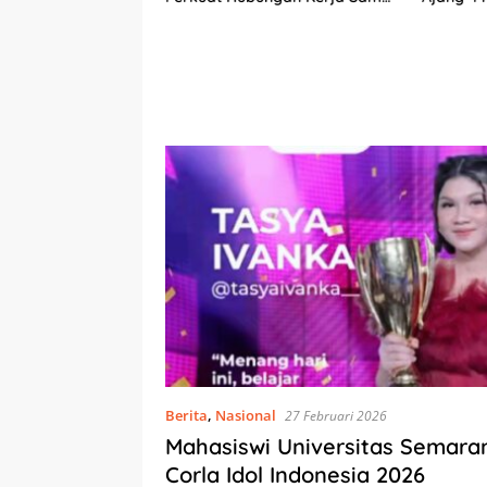
Antarbudaya
daya dan
Berita
,
Nasional
27 Februari 2026
Mahasiswi Universitas Semara
Corla Idol Indonesia 2026