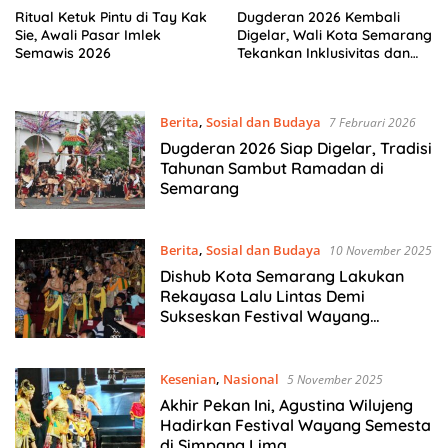
Ritual Ketuk Pintu di Tay Kak
Dugderan 2026 Kembali
Sie, Awali Pasar Imlek
Digelar, Wali Kota Semarang
Semawis 2026
Tekankan Inklusivitas dan
Harmoni Budaya
Berita
,
Sosial dan Budaya
7 Februari 2026
Dugderan 2026 Siap Digelar, Tradisi
Tahunan Sambut Ramadan di
Semarang
Berita
,
Sosial dan Budaya
10 November 2025
Dishub Kota Semarang Lakukan
Rekayasa Lalu Lintas Demi
Sukseskan Festival Wayang
Semesta di Simpang Lima
Kesenian
,
Nasional
5 November 2025
Akhir Pekan Ini, Agustina Wilujeng
Hadirkan Festival Wayang Semesta
di Simpang Lima