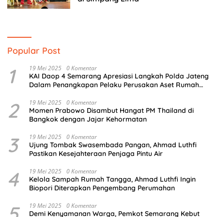
Popular Post
1
19 Mei 2025
0 Komentar
KAI Daop 4 Semarang Apresiasi Langkah Polda Jateng
Dalam Penangkapan Pelaku Perusakan Aset Rumah
Perusahaan
2
19 Mei 2025
0 Komentar
Momen Prabowo Disambut Hangat PM Thailand di
Bangkok dengan Jajar Kehormatan
3
19 Mei 2025
0 Komentar
Ujung Tombak Swasembada Pangan, Ahmad Luthfi
Pastikan Kesejahteraan Penjaga Pintu Air
4
19 Mei 2025
0 Komentar
Kelola Sampah Rumah Tangga, Ahmad Luthfi Ingin
Biopori Diterapkan Pengembang Perumahan
5
19 Mei 2025
0 Komentar
Demi Kenyamanan Warga, Pemkot Semarang Kebut