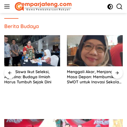
Langsung
ke
konten
Berita Budaya
6.292 Siswa Ikut Seleksi,
Menggali Akar, Menjangkau
Agustina: Budaya Ilmiah
Masa Depan: Membumikan
Harus Tumbuh Sejak Dini
SWOT untuk Inovasi Sekolah
Berkelanjutan