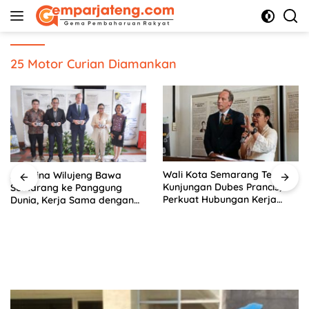
Langsung
ke
konten
25 Motor Curian Diamankan
Wali Kota Semarang Terima
Agustina Wilujeng Bawa
Kunjungan Dubes Prancis,
Semarang ke Panggung
Perkuat Hubungan Kerja
Dunia, Kerja Sama dengan
Sama Antarbudaya
Prancis Perkuat Budaya dan
Pariwisata