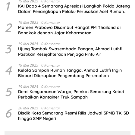
1
19 Mei 2025
0 Komentar
KAI Daop 4 Semarang Apresiasi Langkah Polda Jateng
Dalam Penangkapan Pelaku Perusakan Aset Rumah
Perusahaan
2
19 Mei 2025
0 Komentar
Momen Prabowo Disambut Hangat PM Thailand di
Bangkok dengan Jajar Kehormatan
3
19 Mei 2025
0 Komentar
Ujung Tombak Swasembada Pangan, Ahmad Luthfi
Pastikan Kesejahteraan Penjaga Pintu Air
4
19 Mei 2025
0 Komentar
Kelola Sampah Rumah Tangga, Ahmad Luthfi Ingin
Biopori Diterapkan Pengembang Perumahan
5
19 Mei 2025
0 Komentar
Demi Kenyamanan Warga, Pemkot Semarang Kebut
Perbaikan Kontainer Truk Sampah
6
20 Mei 2025
0 Komentar
Disdik Kota Semarang Resmi Rilis Jadwal SPMB TK, SD
hingga SMP Negeri