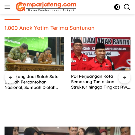
Langsung
ke
konten
1.000 Anak Yatim Terima Santunan
PDI Perjuangan Kota
Semarang Jadi Salah Satu
Semarang Tuntaskan
Daerah Percontohan
Struktur hingga Tingkat RW,
Nasional, Sampah Diolah
Bidik Kembalikan 5 Kursi
Jadi Bahan Bakar
Dapil 2 pada 2029