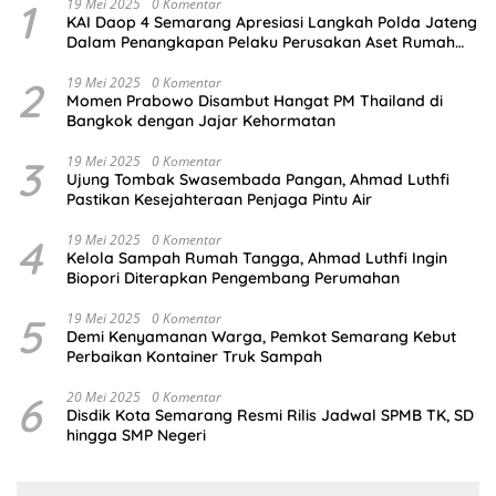
1
19 Mei 2025
0 Komentar
KAI Daop 4 Semarang Apresiasi Langkah Polda Jateng
Dalam Penangkapan Pelaku Perusakan Aset Rumah
Perusahaan
2
19 Mei 2025
0 Komentar
Momen Prabowo Disambut Hangat PM Thailand di
Bangkok dengan Jajar Kehormatan
3
19 Mei 2025
0 Komentar
Ujung Tombak Swasembada Pangan, Ahmad Luthfi
Pastikan Kesejahteraan Penjaga Pintu Air
4
19 Mei 2025
0 Komentar
Kelola Sampah Rumah Tangga, Ahmad Luthfi Ingin
Biopori Diterapkan Pengembang Perumahan
5
19 Mei 2025
0 Komentar
Demi Kenyamanan Warga, Pemkot Semarang Kebut
Perbaikan Kontainer Truk Sampah
6
20 Mei 2025
0 Komentar
Disdik Kota Semarang Resmi Rilis Jadwal SPMB TK, SD
hingga SMP Negeri