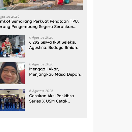
Agustus 2026
mkot Semarang Perkuat Penataan TPU,
orong Pengembang Segera Serahkan
ahan Makam
6 Agustus 2026
6.292 Siswa Ikut Seleksi,
Agustina: Budaya Ilmiah
Harus Tumbuh Sejak Dini
6 Agustus 2026
Menggali Akar,
Menjangkau Masa Depan:
Membumikan SWOT untuk
Inovasi Sekolah
Berkelanjutan
6 Agustus 2026
Gerakan Aksi Paskibra
Series X USM Cetak
Sejarah, Kategori
SMP/MTs Perdana Digelar
di Tingkat Nasional