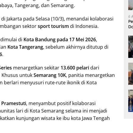
rabaya, Tangerang, dan Semarang.
6 
 di Jakarta pada Selasa (10/3), menandai kolaborasi
Pe
embangan sektor
sport tourism
di Indonesia.
D
L
dimulai di
Kota Bandung pada 17 Mei 2026
,
dan
Kota Tangerang
, sebelum akhirnya ditutup di
6
.
Series
menargetkan sekitar
13.600 pelari
dari
. Khusus untuk
Semarang 10K
, panitia menargetkan
 berlari menyusuri rute-rute ikonik di Kota
 Pramestuti
, menyambut positif kolaborasi
nitas lari di Kota Semarang selama ini menjadi
gkatkan kunjungan wisata ke ibu kota Jawa Tengah