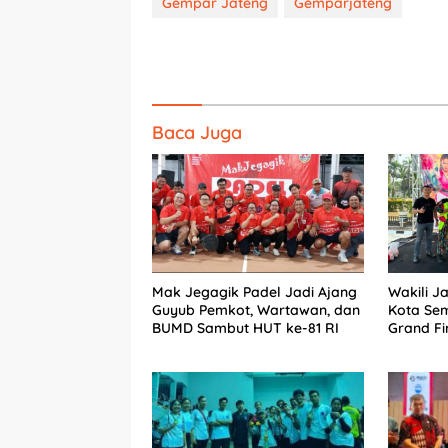
Gempar Jateng
Gemparjateng
Baca Juga
Mak Jegagik Padel Jadi Ajang
Wakili J
Guyub Pemkot, Wartawan, dan
Kota Sem
BUMD Sambut HUT ke-81 RI
Grand Fi
Nasional