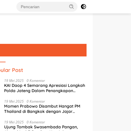
ular Post
19 Mei 2025
0 Komentar
KAI Daop 4 Semarang Apresiasi Langkah
Polda Jateng Dalam Penangkapan
Pelaku Perusakan Aset Rumah
Perusahaan
19 Mei 2025
0 Komentar
Momen Prabowo Disambut Hangat PM
Thailand di Bangkok dengan Jajar
Kehormatan
19 Mei 2025
0 Komentar
Ujung Tombak Swasembada Pangan,