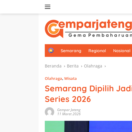
Langsung
ke
konten
H
Semarang
Regional
Nasional
o
m
Beranda
Berita
Olahraga
e
Olahraga
,
Wisata
Semarang Dipilih Jad
Series 2026
Gempar Jateng
11 Maret 2026