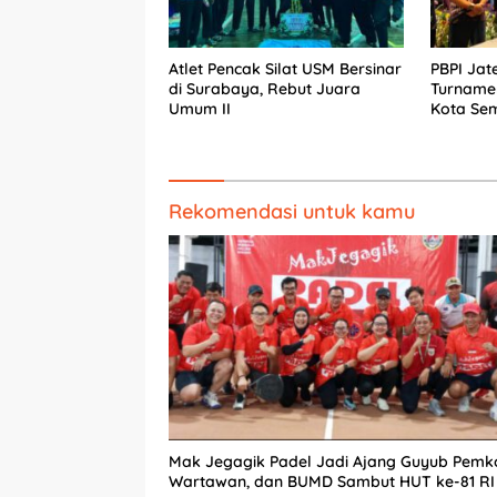
Atlet Pencak Silat USM Bersinar
PBPI Jat
di Surabaya, Rebut Juara
Turnamen
Umum II
Kota Se
Rekomendasi untuk kamu
Mak Jegagik Padel Jadi Ajang Guyub Pemko
Wartawan, dan BUMD Sambut HUT ke-81 RI