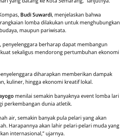
ari yang datang ke Kota Semarang,” lanjutnya.
i Kompas,
Budi Suwardi
, menjelaskan bahwa
 rangkaian lomba dilakukan untuk menghubungkan
, budaya, maupun pariwisata.
, penyelenggara berharap dapat membangun
n kuat sekaligus mendorong pertumbuhan ekonomi
ta penyelenggara diharapkan memberikan dampak
an, kuliner, hingga ekonomi kreatif lokal.
ayogo
menilai semakin banyaknya event lomba lari
gi perkembangan dunia atletik.
nah air, semakin banyak pula pelari yang akan
rah. Harapannya akan lahir pelari-pelari muda yang
kan internasional,” ujarnya.