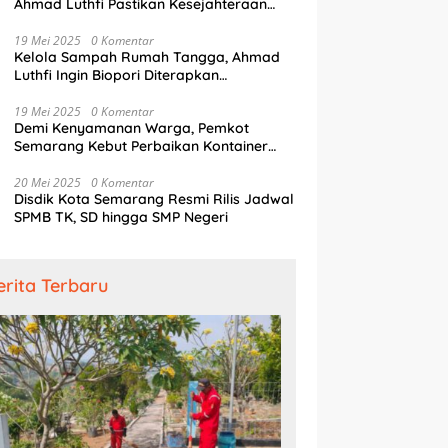
Ahmad Luthfi Pastikan Kesejahteraan
Penjaga Pintu Air
19 Mei 2025
0 Komentar
Kelola Sampah Rumah Tangga, Ahmad
Luthfi Ingin Biopori Diterapkan
Pengembang Perumahan
19 Mei 2025
0 Komentar
Demi Kenyamanan Warga, Pemkot
Semarang Kebut Perbaikan Kontainer
Truk Sampah
20 Mei 2025
0 Komentar
Disdik Kota Semarang Resmi Rilis Jadwal
SPMB TK, SD hingga SMP Negeri
erita Terbaru