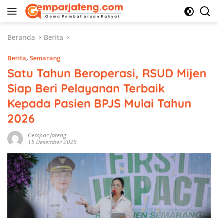
Langsung
ke
konten
Beranda
Berita
Berita
,
Semarang
Satu Tahun Beroperasi, RSUD Mijen
Siap Beri Pelayanan Terbaik
Kepada Pasien BPJS Mulai Tahun
2026
Gempar Jateng
15 Desember 2025