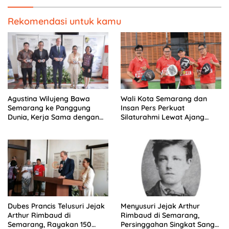
Rekomendasi untuk kamu
Agustina Wilujeng Bawa
Wali Kota Semarang dan
Semarang ke Panggung
Insan Pers Perkuat
Dunia, Kerja Sama dengan
Silaturahmi Lewat Ajang
Prancis Perkuat Budaya dan
‘Mak Jegagik Padel
Pariwisata
Dubes Prancis Telusuri Jejak
Menyusuri Jejak Arthur
Arthur Rimbaud di
Rimbaud di Semarang,
Semarang, Rayakan 150
Persinggahan Singkat Sang