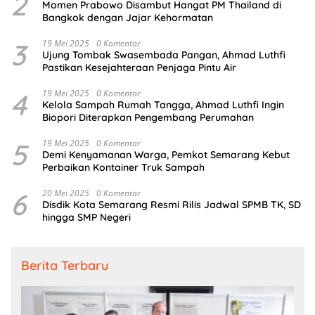
2
Momen Prabowo Disambut Hangat PM Thailand di
Bangkok dengan Jajar Kehormatan
3
19 Mei 2025
0 Komentar
Ujung Tombak Swasembada Pangan, Ahmad Luthfi
Pastikan Kesejahteraan Penjaga Pintu Air
4
19 Mei 2025
0 Komentar
Kelola Sampah Rumah Tangga, Ahmad Luthfi Ingin
Biopori Diterapkan Pengembang Perumahan
5
19 Mei 2025
0 Komentar
Demi Kenyamanan Warga, Pemkot Semarang Kebut
Perbaikan Kontainer Truk Sampah
6
20 Mei 2025
0 Komentar
Disdik Kota Semarang Resmi Rilis Jadwal SPMB TK, SD
hingga SMP Negeri
Berita Terbaru