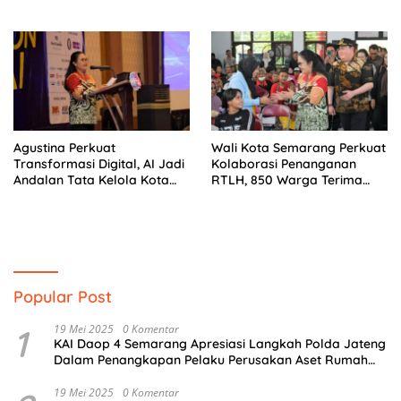
Tahun Perjalanan Sang
Penyair Dunia
Penyair
Agustina Perkuat
Wali Kota Semarang Perkuat
Transformasi Digital, AI Jadi
Kolaborasi Penanganan
Andalan Tata Kelola Kota
RTLH, 850 Warga Terima
Semarang
Bantuan Renovasi Rumah
Popular Post
1
19 Mei 2025
0 Komentar
KAI Daop 4 Semarang Apresiasi Langkah Polda Jateng
Dalam Penangkapan Pelaku Perusakan Aset Rumah
Perusahaan
19 Mei 2025
0 Komentar