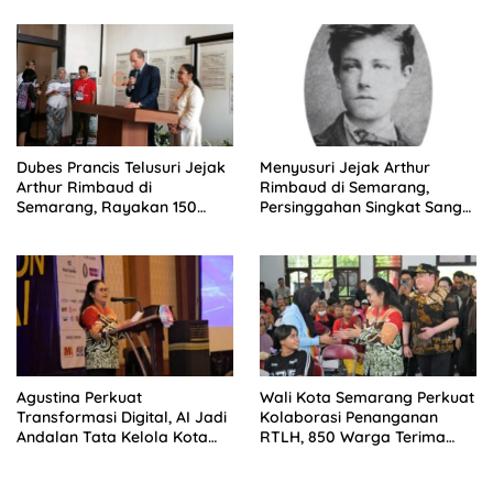
Pariwisata
Dubes Prancis Telusuri Jejak
Menyusuri Jejak Arthur
Arthur Rimbaud di
Rimbaud di Semarang,
Semarang, Rayakan 150
Persinggahan Singkat Sang
Tahun Perjalanan Sang
Penyair Dunia
Penyair
Agustina Perkuat
Wali Kota Semarang Perkuat
Transformasi Digital, AI Jadi
Kolaborasi Penanganan
Andalan Tata Kelola Kota
RTLH, 850 Warga Terima
Semarang
Bantuan Renovasi Rumah