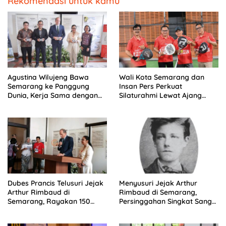
Rekomendasi untuk kamu
Agustina Wilujeng Bawa
Wali Kota Semarang dan
Semarang ke Panggung
Insan Pers Perkuat
Dunia, Kerja Sama dengan
Silaturahmi Lewat Ajang
Prancis Perkuat Budaya dan
‘Mak Jegagik Padel
Pariwisata
Dubes Prancis Telusuri Jejak
Menyusuri Jejak Arthur
Arthur Rimbaud di
Rimbaud di Semarang,
Semarang, Rayakan 150
Persinggahan Singkat Sang
Tahun Perjalanan Sang
Penyair Dunia
Penyair