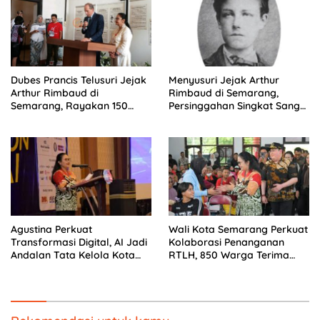
Dubes Prancis Telusuri Jejak
Menyusuri Jejak Arthur
Arthur Rimbaud di
Rimbaud di Semarang,
Semarang, Rayakan 150
Persinggahan Singkat Sang
Tahun Perjalanan Sang
Penyair Dunia
Penyair
Agustina Perkuat
Wali Kota Semarang Perkuat
Transformasi Digital, AI Jadi
Kolaborasi Penanganan
Andalan Tata Kelola Kota
RTLH, 850 Warga Terima
Semarang
Bantuan Renovasi Rumah