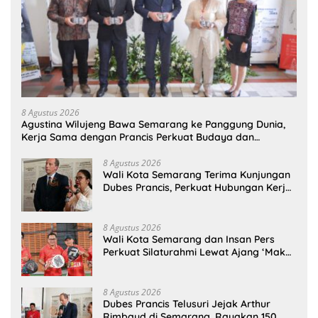
8 Agustus 2026
Agustina Wilujeng Bawa Semarang ke Panggung Dunia,
Kerja Sama dengan Prancis Perkuat Budaya dan
Pariwisata
8 Agustus 2026
Wali Kota Semarang Terima Kunjungan
Dubes Prancis, Perkuat Hubungan Kerja
Sama Antarbudaya
8 Agustus 2026
Wali Kota Semarang dan Insan Pers
Perkuat Silaturahmi Lewat Ajang ‘Mak
Jegagik Padel
8 Agustus 2026
Dubes Prancis Telusuri Jejak Arthur
Rimbaud di Semarang, Rayakan 150