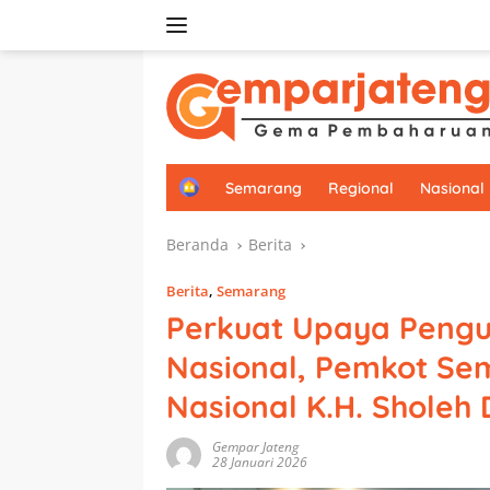
Langsung
ke
konten
H
Semarang
Regional
Nasional
o
m
Beranda
Berita
e
Berita
,
Semarang
Perkuat Upaya Pengu
Nasional, Pemkot Se
Nasional K.H. Sholeh 
Gempar Jateng
28 Januari 2026