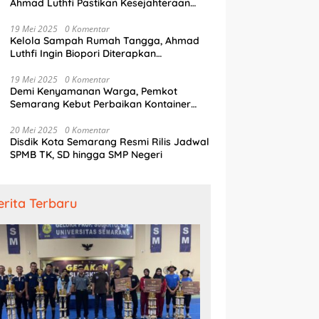
Ahmad Luthfi Pastikan Kesejahteraan
Penjaga Pintu Air
19 Mei 2025
0 Komentar
Kelola Sampah Rumah Tangga, Ahmad
Luthfi Ingin Biopori Diterapkan
Pengembang Perumahan
19 Mei 2025
0 Komentar
Demi Kenyamanan Warga, Pemkot
Semarang Kebut Perbaikan Kontainer
Truk Sampah
20 Mei 2025
0 Komentar
Disdik Kota Semarang Resmi Rilis Jadwal
SPMB TK, SD hingga SMP Negeri
erita Terbaru