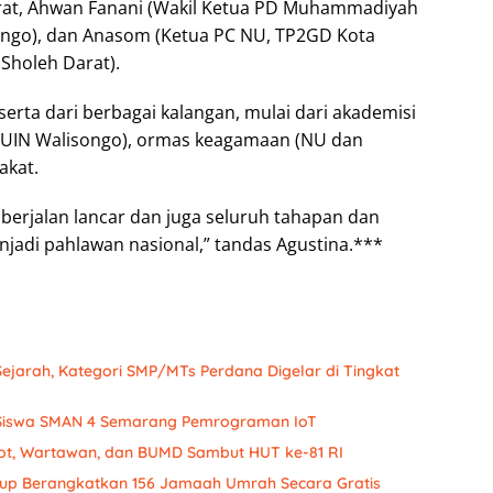
arat, Ahwan Fanani (Wakil Ketua PD Muhammadiyah
ongo), dan Anasom (Ketua PC NU, TP2GD Kota
 Sholeh Darat).
eserta dari berbagai kalangan, mulai dari akademisi
UIN Walisongo), ormas keagamaan (NU dan
akat.
berjalan lancar dan juga seluruh tahapan dan
jadi pahlawan nasional,” tandas Agustina.***
Sejarah, Kategori SMP/MTs Perdana Digelar di Tingkat
ih Siswa SMAN 4 Semarang Pemrograman IoT
ot, Wartawan, dan BUMD Sambut HUT ke-81 RI
oup Berangkatkan 156 Jamaah Umrah Secara Gratis