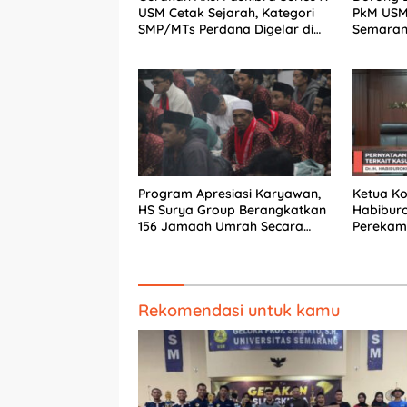
USM Cetak Sejarah, Kategori
PkM USM
SMP/MTs Perdana Digelar di
Semaran
Tingkat Nasional
Program Apresiasi Karyawan,
Ketua Kom
HS Surya Group Berangkatkan
Habibur
156 Jamaah Umrah Secara
Perekam
Gratis
Izin: Ko
Jalur H
Rekomendasi untuk kamu