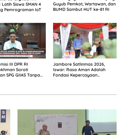
Guyub Pemkot, Wartawan, dan
 Latih Siswa SMAN 4
BUMD Sambut HUT ke-81 RI
g Pemrograman IoT
isi III DPR RI
Jambore Satlinmas 2026,
okhman Soroti
Iswar: Rasa Aman Adalah
an SPG GIIAS Tanpa
Fondasi Kepercayaan
rban Berhak Tempuh
terhadap Kota Semarang
ukum