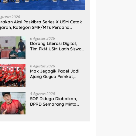
Agustus 2026
rakan Aksi Paskibra Series X USM Cetak
jarah, Kategori SMP/MTs Perdana
gelar di Tingkat Nasional
6 Agustus 2026
Dorong Literasi Digital,
Tim PkM USM Latih Siswa
SMAN 4 Semarang
Pemrograman IoT
6 Agustus 2026
Mak Jegagik Padel Jadi
Ajang Guyub Pemkot,
Wartawan, dan BUMD
Sambut HUT ke-81 RI
5 Agustus 2026
SOP Diduga Diabaikan,
DPRD Semarang Minta
BGN Tutup Permanen SPPG
Karang Turi