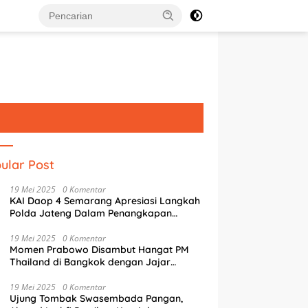
ular Post
19 Mei 2025
0 Komentar
KAI Daop 4 Semarang Apresiasi Langkah
Polda Jateng Dalam Penangkapan
Pelaku Perusakan Aset Rumah
Perusahaan
19 Mei 2025
0 Komentar
Momen Prabowo Disambut Hangat PM
Thailand di Bangkok dengan Jajar
Kehormatan
19 Mei 2025
0 Komentar
Ujung Tombak Swasembada Pangan,