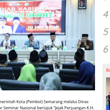
4
5
6
B
erintah Kota (Pemkot) Semarang melalui Dinas
 Seminar Nasional bertajuk “Jejak Perjuangan K.H.