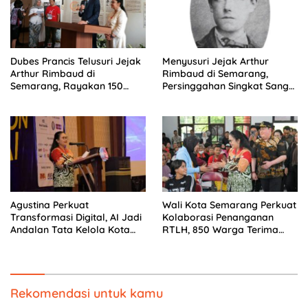
Dubes Prancis Telusuri Jejak
Menyusuri Jejak Arthur
Arthur Rimbaud di
Rimbaud di Semarang,
Semarang, Rayakan 150
Persinggahan Singkat Sang
Tahun Perjalanan Sang
Penyair Dunia
Penyair
Agustina Perkuat
Wali Kota Semarang Perkuat
Transformasi Digital, AI Jadi
Kolaborasi Penanganan
Andalan Tata Kelola Kota
RTLH, 850 Warga Terima
Semarang
Bantuan Renovasi Rumah
Rekomendasi untuk kamu