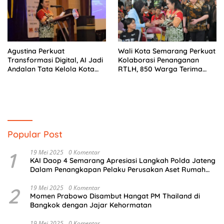
Agustina Perkuat
Wali Kota Semarang Perkuat
Transformasi Digital, AI Jadi
Kolaborasi Penanganan
Andalan Tata Kelola Kota
RTLH, 850 Warga Terima
Semarang
Bantuan Renovasi Rumah
Popular Post
1
19 Mei 2025
0 Komentar
KAI Daop 4 Semarang Apresiasi Langkah Polda Jateng
Dalam Penangkapan Pelaku Perusakan Aset Rumah
Perusahaan
2
19 Mei 2025
0 Komentar
Momen Prabowo Disambut Hangat PM Thailand di
Bangkok dengan Jajar Kehormatan
19 Mei 2025
0 Komentar