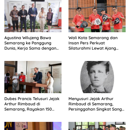
Agustina Wilujeng Bawa
Wali Kota Semarang dan
Semarang ke Panggung
Insan Pers Perkuat
Dunia, Kerja Sama dengan
Silaturahmi Lewat Ajang
Prancis Perkuat Budaya dan
‘Mak Jegagik Padel
Pariwisata
Dubes Prancis Telusuri Jejak
Menyusuri Jejak Arthur
Arthur Rimbaud di
Rimbaud di Semarang,
Semarang, Rayakan 150
Persinggahan Singkat Sang
Tahun Perjalanan Sang
Penyair Dunia
Penyair