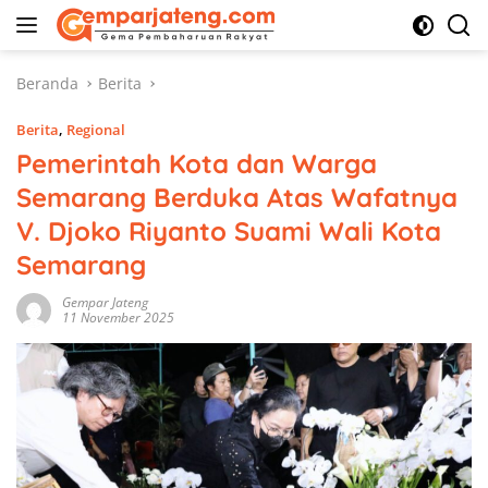
Langsung
ke
konten
Beranda
Berita
Berita
,
Regional
Pemerintah Kota dan Warga
Semarang Berduka Atas Wafatnya
V. Djoko Riyanto Suami Wali Kota
Semarang
Gempar Jateng
11 November 2025