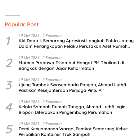
Popular Post
1
19 Mei 2025
0 Komentar
KAI Daop 4 Semarang Apresiasi Langkah Polda Jateng
Dalam Penangkapan Pelaku Perusakan Aset Rumah
Perusahaan
2
19 Mei 2025
0 Komentar
Momen Prabowo Disambut Hangat PM Thailand di
Bangkok dengan Jajar Kehormatan
3
19 Mei 2025
0 Komentar
Ujung Tombak Swasembada Pangan, Ahmad Luthfi
Pastikan Kesejahteraan Penjaga Pintu Air
4
19 Mei 2025
0 Komentar
Kelola Sampah Rumah Tangga, Ahmad Luthfi Ingin
Biopori Diterapkan Pengembang Perumahan
5
19 Mei 2025
0 Komentar
Demi Kenyamanan Warga, Pemkot Semarang Kebut
Perbaikan Kontainer Truk Sampah