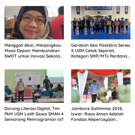
Menggali Akar, Menjangkau
Gerakan Aksi Paskibra Series
Masa Depan: Membumikan
X USM Cetak Sejarah,
SWOT untuk Inovasi Sekolah
Kategori SMP/MTs Perdana
Berkelanjutan
Digelar di Tingkat Nasional
Dorong Literasi Digital, Tim
Jambore Satlinmas 2026,
PkM USM Latih Siswa SMAN 4
Iswar: Rasa Aman Adalah
Semarang Pemrograman IoT
Fondasi Kepercayaan
terhadap Kota Semarang