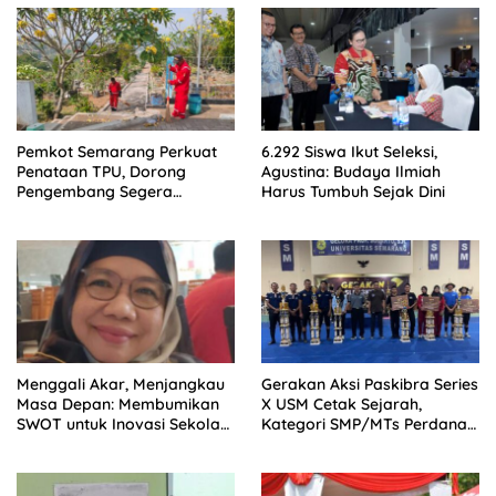
Pemkot Semarang Perkuat
6.292 Siswa Ikut Seleksi,
Penataan TPU, Dorong
Agustina: Budaya Ilmiah
Pengembang Segera
Harus Tumbuh Sejak Dini
Serahkan Lahan Makam
Menggali Akar, Menjangkau
Gerakan Aksi Paskibra Series
Masa Depan: Membumikan
X USM Cetak Sejarah,
SWOT untuk Inovasi Sekolah
Kategori SMP/MTs Perdana
Berkelanjutan
Digelar di Tingkat Nasional