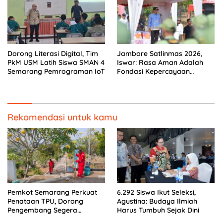
Dorong Literasi Digital, Tim
Jambore Satlinmas 2026,
PkM USM Latih Siswa SMAN 4
Iswar: Rasa Aman Adalah
Semarang Pemrograman IoT
Fondasi Kepercayaan
terhadap Kota Semarang
Rekomendasi untuk kamu
Pemkot Semarang Perkuat
6.292 Siswa Ikut Seleksi,
Penataan TPU, Dorong
Agustina: Budaya Ilmiah
Pengembang Segera
Harus Tumbuh Sejak Dini
Serahkan Lahan Makam