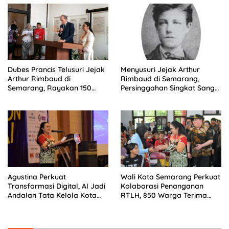
Dubes Prancis Telusuri Jejak
Menyusuri Jejak Arthur
Arthur Rimbaud di
Rimbaud di Semarang,
Semarang, Rayakan 150
Persinggahan Singkat Sang
Tahun Perjalanan Sang
Penyair Dunia
Penyair
Agustina Perkuat
Wali Kota Semarang Perkuat
Transformasi Digital, AI Jadi
Kolaborasi Penanganan
Andalan Tata Kelola Kota
RTLH, 850 Warga Terima
Semarang
Bantuan Renovasi Rumah