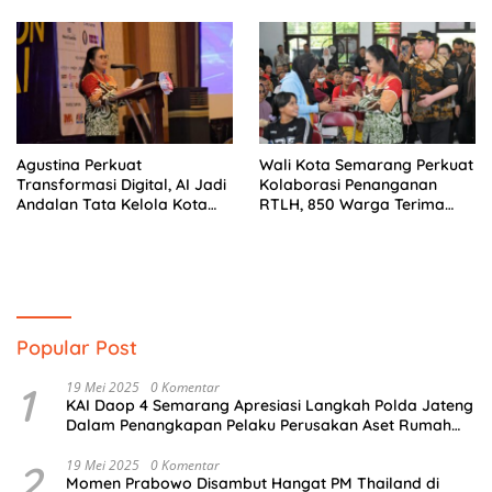
Penyair
Agustina Perkuat
Wali Kota Semarang Perkuat
Transformasi Digital, AI Jadi
Kolaborasi Penanganan
Andalan Tata Kelola Kota
RTLH, 850 Warga Terima
Semarang
Bantuan Renovasi Rumah
Popular Post
1
19 Mei 2025
0 Komentar
KAI Daop 4 Semarang Apresiasi Langkah Polda Jateng
Dalam Penangkapan Pelaku Perusakan Aset Rumah
Perusahaan
2
19 Mei 2025
0 Komentar
Momen Prabowo Disambut Hangat PM Thailand di