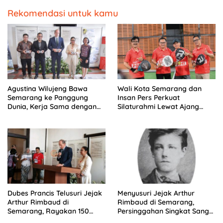
Rekomendasi untuk kamu
Agustina Wilujeng Bawa
Wali Kota Semarang dan
Semarang ke Panggung
Insan Pers Perkuat
Dunia, Kerja Sama dengan
Silaturahmi Lewat Ajang
Prancis Perkuat Budaya dan
‘Mak Jegagik Padel
Pariwisata
Dubes Prancis Telusuri Jejak
Menyusuri Jejak Arthur
Arthur Rimbaud di
Rimbaud di Semarang,
Semarang, Rayakan 150
Persinggahan Singkat Sang
Tahun Perjalanan Sang
Penyair Dunia