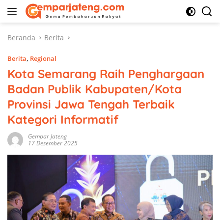
Langsung
ke
konten
Beranda
Berita
Berita
,
Regional
Kota Semarang Raih Penghargaan
Badan Publik Kabupaten/Kota
Provinsi Jawa Tengah Terbaik
Kategori Informatif
Gempar Jateng
17 Desember 2025