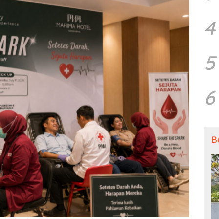
4
5
6
B