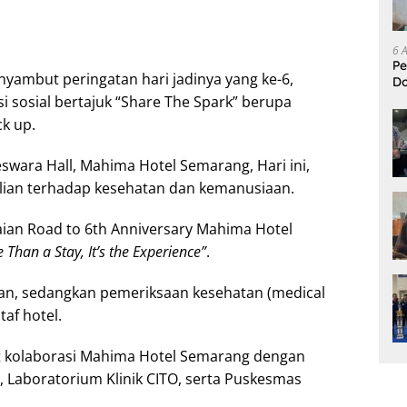
6 
Pe
yambut peringatan hari jadinya yang ke-6,
D
L
 sosial bertajuk “Share The Spark” berupa
k up.
swara Hall, Mahima Hotel Semarang, Hari ini,
ulian terhadap kesehatan dan kemanusiaan.
aian Road to 6th Anniversary Mahima Hotel
 Than a Stay, It’s the Experience”
.
an, sedangkan pemeriksaan kesehatan (medical
af hotel.
at kolaborasi Mahima Hotel Semarang dengan
, Laboratorium Klinik CITO, serta Puskesmas