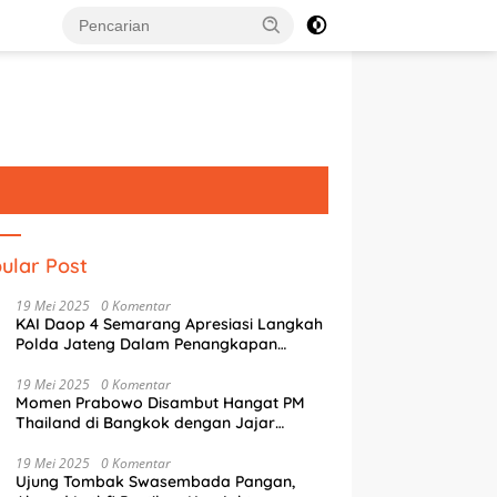
ular Post
19 Mei 2025
0 Komentar
KAI Daop 4 Semarang Apresiasi Langkah
Polda Jateng Dalam Penangkapan
Pelaku Perusakan Aset Rumah
Perusahaan
19 Mei 2025
0 Komentar
Momen Prabowo Disambut Hangat PM
Thailand di Bangkok dengan Jajar
Kehormatan
19 Mei 2025
0 Komentar
Ujung Tombak Swasembada Pangan,