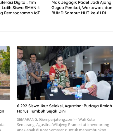
terasi Digital, Tim
Mak Jegagik Padel Jadi Ajang
 Latih Siswa SMAN 4
Guyub Pemkot, Wartawan, dan
g Pemrograman IoT
BUMD Sambut HUT ke-81 RI
6.292 Siswa Ikut Seleksi, Agustina: Budaya Ilmiah
an
Harus Tumbuh Sejak Dini
SEMARANG, (Gemparjateng.com) – Wali Kota
ota
Semarang, Agustina Wilujeng Pramestuti mendorong
n
anak-anak di Kota Semarang untuk menumbuhkan