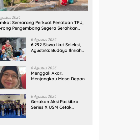
Agustus 2026
mkot Semarang Perkuat Penataan TPU,
orong Pengembang Segera Serahkan
ahan Makam
6 Agustus 2026
6.292 Siswa Ikut Seleksi,
Agustina: Budaya Ilmiah
Harus Tumbuh Sejak Dini
6 Agustus 2026
Menggali Akar,
Menjangkau Masa Depan:
Membumikan SWOT untuk
Inovasi Sekolah
Berkelanjutan
6 Agustus 2026
Gerakan Aksi Paskibra
Series X USM Cetak
Sejarah, Kategori
SMP/MTs Perdana Digelar
di Tingkat Nasional