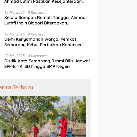
Ahmad Luthfi Pastikan Kesejahteraan
Penjaga Pintu Air
19 Mei 2025
0 Komentar
Kelola Sampah Rumah Tangga, Ahmad
Luthfi Ingin Biopori Diterapkan
Pengembang Perumahan
19 Mei 2025
0 Komentar
Demi Kenyamanan Warga, Pemkot
Semarang Kebut Perbaikan Kontainer
Truk Sampah
20 Mei 2025
0 Komentar
Disdik Kota Semarang Resmi Rilis Jadwal
SPMB TK, SD hingga SMP Negeri
erita Terbaru