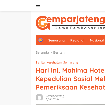
Langsung
ke
konten
H
Semarang
Regional
Nasional
o
m
Beranda
Berita
e
Berita
,
Kesehatan
,
Semarang
Hari Ini, Mahima Hot
Kepedulian Sosial Me
Pemeriksaan Keseha
Gempar Jateng
1 Juli 2026