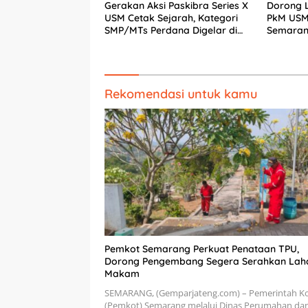
Gerakan Aksi Paskibra Series X
Dorong Li
USM Cetak Sejarah, Kategori
PkM USM
SMP/MTs Perdana Digelar di
Semaran
Tingkat Nasional
Rekomendasi untuk kamu
Pemkot Semarang Perkuat Penataan TPU,
Dorong Pengembang Segera Serahkan Lah
Makam
SEMARANG, (Gemparjateng.com) – Pemerintah K
(Pemkot) Semarang melalui Dinas Perumahan da