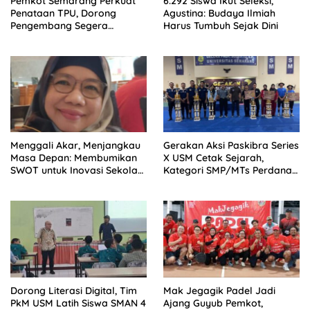
Pemkot Semarang Perkuat
6.292 Siswa Ikut Seleksi,
Penataan TPU, Dorong
Agustina: Budaya Ilmiah
Pengembang Segera
Harus Tumbuh Sejak Dini
Serahkan Lahan Makam
Menggali Akar, Menjangkau
Gerakan Aksi Paskibra Series
Masa Depan: Membumikan
X USM Cetak Sejarah,
SWOT untuk Inovasi Sekolah
Kategori SMP/MTs Perdana
Berkelanjutan
Digelar di Tingkat Nasional
Dorong Literasi Digital, Tim
Mak Jegagik Padel Jadi
PkM USM Latih Siswa SMAN 4
Ajang Guyub Pemkot,