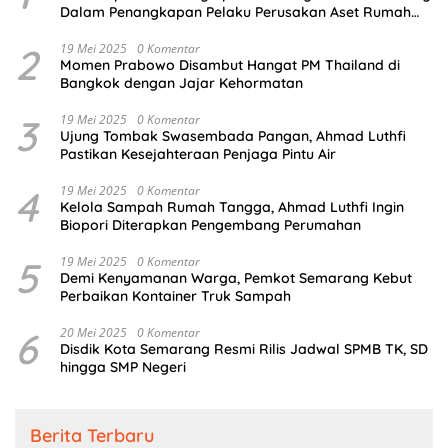
Dalam Penangkapan Pelaku Perusakan Aset Rumah
Perusahaan
2
19 Mei 2025
0 Komentar
Momen Prabowo Disambut Hangat PM Thailand di
Bangkok dengan Jajar Kehormatan
3
19 Mei 2025
0 Komentar
Ujung Tombak Swasembada Pangan, Ahmad Luthfi
Pastikan Kesejahteraan Penjaga Pintu Air
4
19 Mei 2025
0 Komentar
Kelola Sampah Rumah Tangga, Ahmad Luthfi Ingin
Biopori Diterapkan Pengembang Perumahan
5
19 Mei 2025
0 Komentar
Demi Kenyamanan Warga, Pemkot Semarang Kebut
Perbaikan Kontainer Truk Sampah
6
20 Mei 2025
0 Komentar
Disdik Kota Semarang Resmi Rilis Jadwal SPMB TK, SD
hingga SMP Negeri
Berita Terbaru