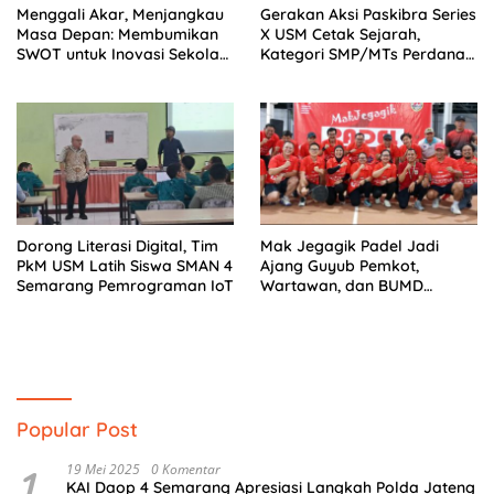
Menggali Akar, Menjangkau
Gerakan Aksi Paskibra Series
Masa Depan: Membumikan
X USM Cetak Sejarah,
SWOT untuk Inovasi Sekolah
Kategori SMP/MTs Perdana
Berkelanjutan
Digelar di Tingkat Nasional
Dorong Literasi Digital, Tim
Mak Jegagik Padel Jadi
PkM USM Latih Siswa SMAN 4
Ajang Guyub Pemkot,
Semarang Pemrograman IoT
Wartawan, dan BUMD
Sambut HUT ke-81 RI
Popular Post
1
19 Mei 2025
0 Komentar
KAI Daop 4 Semarang Apresiasi Langkah Polda Jateng