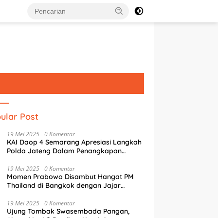
ular Post
19 Mei 2025
0 Komentar
KAI Daop 4 Semarang Apresiasi Langkah
Polda Jateng Dalam Penangkapan
Pelaku Perusakan Aset Rumah
Perusahaan
19 Mei 2025
0 Komentar
Momen Prabowo Disambut Hangat PM
Thailand di Bangkok dengan Jajar
Kehormatan
19 Mei 2025
0 Komentar
Ujung Tombak Swasembada Pangan,