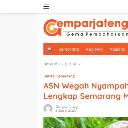
Langsung
ke
konten
H
Semarang
Regional
Nasional
o
m
Beranda
Berita
e
Berita
,
Semarang
ASN Wegah Nyampah h
Lengkap Semarang M
Gempar Jateng
3 Maret 2026