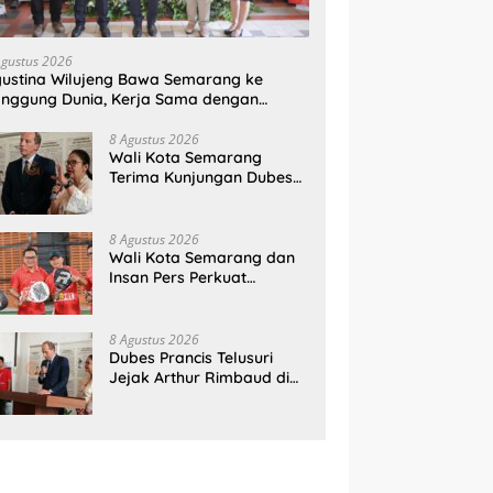
Agustus 2026
ustina Wilujeng Bawa Semarang ke
nggung Dunia, Kerja Sama dengan
ancis Perkuat Budaya dan Pariwisata
8 Agustus 2026
Wali Kota Semarang
Terima Kunjungan Dubes
Prancis, Perkuat Hubungan
Kerja Sama Antarbudaya
8 Agustus 2026
Wali Kota Semarang dan
Insan Pers Perkuat
Silaturahmi Lewat Ajang
‘Mak Jegagik Padel
8 Agustus 2026
Dubes Prancis Telusuri
Jejak Arthur Rimbaud di
Semarang, Rayakan 150
Tahun Perjalanan Sang
Penyair