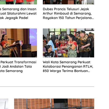
a Semarang dan Insan
Dubes Prancis Telusuri Jejak
kuat Silaturahmi Lewat
Arthur Rimbaud di Semarang,
ak Jegagik Padel
Rayakan 150 Tahun Perjalanan
Sang Penyair
 Perkuat Transformasi
Wali Kota Semarang Perkuat
AI Jadi Andalan Tata
Kolaborasi Penanganan RTLH,
Kota Semarang
850 Warga Terima Bantuan
Renovasi Rumah