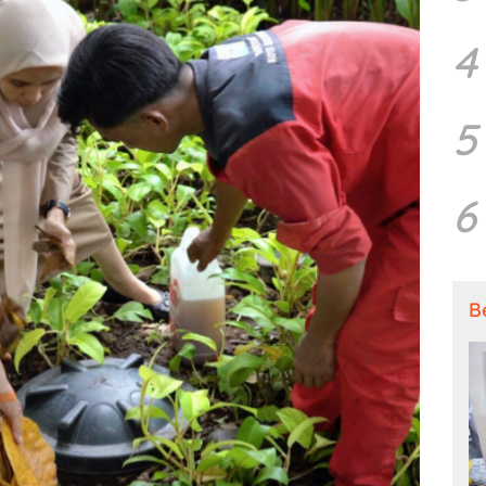
4
5
6
B