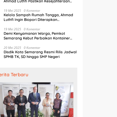
Ahmad Luthfi Pastikan Kesejahteraan
Penjaga Pintu Air
19 Mei 2025
0 Komentar
Kelola Sampah Rumah Tangga, Ahmad
Luthfi Ingin Biopori Diterapkan
Pengembang Perumahan
19 Mei 2025
0 Komentar
Demi Kenyamanan Warga, Pemkot
Semarang Kebut Perbaikan Kontainer
Truk Sampah
20 Mei 2025
0 Komentar
Disdik Kota Semarang Resmi Rilis Jadwal
SPMB TK, SD hingga SMP Negeri
erita Terbaru