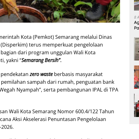
8 
Ag
Pa
Pr
erintah Kota (Pemkot) Semarang melalui Dinas
Disperkim) terus memperkuat pengelolaan
 bagian dari program unggulan Wali Kota
, yakni “
Semarang Bersih”
.
 pendekatan
zero waste
berbasis masyarakat
ya pemilahan sampah dari rumah, penguatan bank
 Wegah Nyampah”, serta pembangunan IPAL di TPA
usan Wali Kota Semarang Nomor 600.4/122 Tahun
cana Aksi Akselerasi Penuntasan Pengelolaan
–2026.